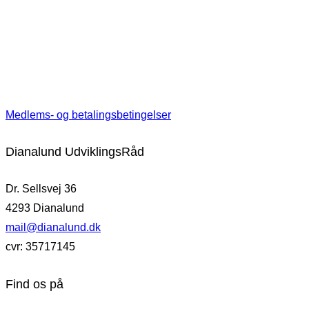
Medlems- og betalingsbetingelser
Dianalund UdviklingsRåd
Dr. Sellsvej 36
4293 Dianalund
mail@dianalund.dk
cvr: 35717145
Find os på