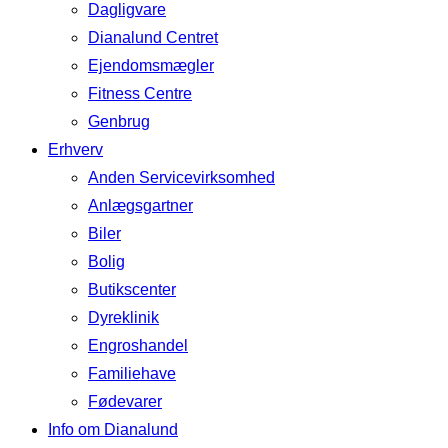
Dagligvare
Dianalund Centret
Ejendomsmægler
Fitness Centre
Genbrug
Erhverv
Anden Servicevirksomhed
Anlægsgartner
Biler
Bolig
Butikscenter
Dyreklinik
Engroshandel
Familiehave
Fødevarer
Info om Dianalund