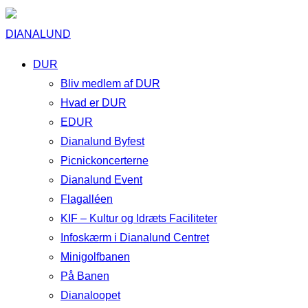
DIANALUND
DUR
Bliv medlem af DUR
Hvad er DUR
EDUR
Dianalund Byfest
Picnickoncerterne
Dianalund Event
Flagalléen
KIF – Kultur og Idræts Faciliteter
Infoskærm i Dianalund Centret
Minigolfbanen
På Banen
Dianaloopet