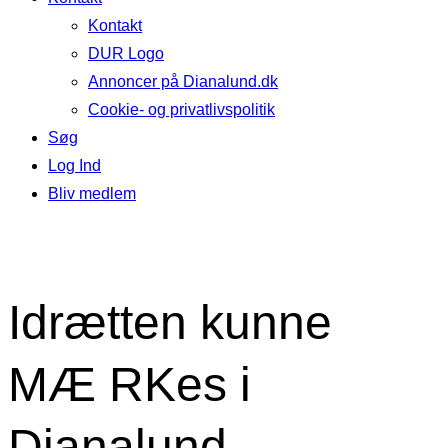
Kontakt
DUR Logo
Annoncer på Dianalund.dk
Cookie- og privatlivspolitik
Søg
Log Ind
Bliv medlem
Idrætten kunne
MÆ RKes i
Dianalund