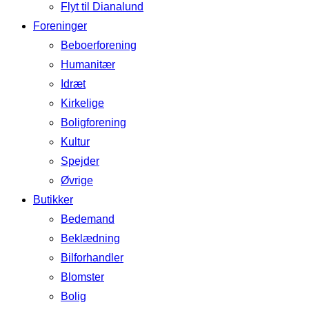
Flyt til Dianalund
Foreninger
Beboerforening
Humanitær
Idræt
Kirkelige
Boligforening
Kultur
Spejder
Øvrige
Butikker
Bedemand
Beklædning
Bilforhandler
Blomster
Bolig