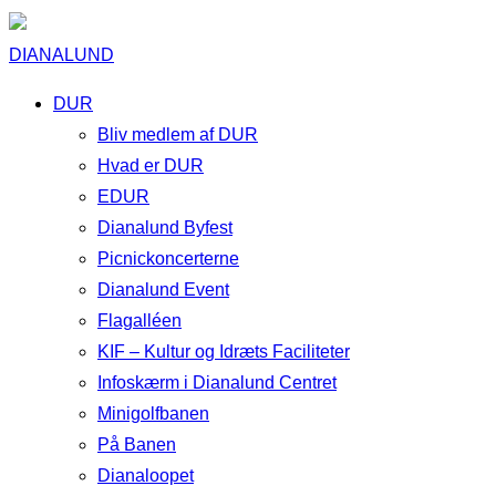
DIANALUND
DUR
Bliv medlem af DUR
Hvad er DUR
EDUR
Dianalund Byfest
Picnickoncerterne
Dianalund Event
Flagalléen
KIF – Kultur og Idræts Faciliteter
Infoskærm i Dianalund Centret
Minigolfbanen
På Banen
Dianaloopet