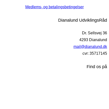
Medlems- og betalingsbetingelser
Dianalund UdviklingsRåd
Dr. Sellsvej 36
4293 Dianalund
mail@dianalund.dk
cvr: 35717145
Find os på