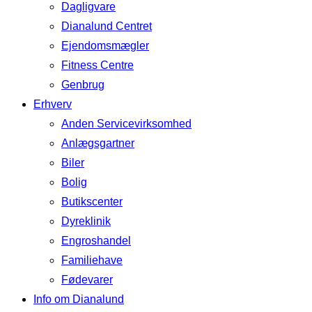
Dagligvare
Dianalund Centret
Ejendomsmægler
Fitness Centre
Genbrug
Erhverv
Anden Servicevirksomhed
Anlægsgartner
Biler
Bolig
Butikscenter
Dyreklinik
Engroshandel
Familiehave
Fødevarer
Info om Dianalund