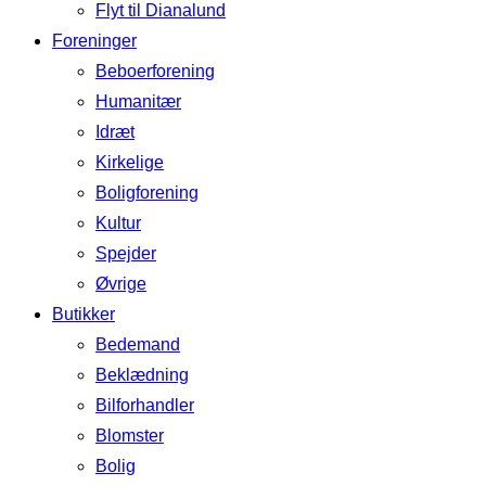
Flyt til Dianalund
Foreninger
Beboerforening
Humanitær
Idræt
Kirkelige
Boligforening
Kultur
Spejder
Øvrige
Butikker
Bedemand
Beklædning
Bilforhandler
Blomster
Bolig