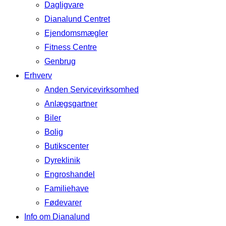
Dagligvare
Dianalund Centret
Ejendomsmægler
Fitness Centre
Genbrug
Erhverv
Anden Servicevirksomhed
Anlægsgartner
Biler
Bolig
Butikscenter
Dyreklinik
Engroshandel
Familiehave
Fødevarer
Info om Dianalund