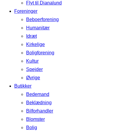
Flyt til Dianalund
Foreninger
Beboerforening
Humanitær
Idræt
Kirkelige
Boligforening
Kultur
Spejder
Øvrige
Butikker
Bedemand
Beklædning
Bilforhandler
Blomster
Bolig