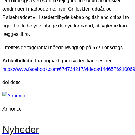
Det blev også ved samme lejlighed meldt ud at der sker
ændringer i madboderne, hvor Grillcyklen udgår, og
Pølsebrøddet vil i stedet tilbyde kebab og fish and chips i to
uger. Dette betyder, ifølge de nye formænd, at rygterne kan
lægges til ro.
Træffets deltagerantal nåede iøvrigt op på
577
i onsdags.
Artikelbillede:
Fra højhastighedsvideo kan ses her:
https://www.facebook.com/674734217/videos/1446576910069
del dette
Annonce
Nyheder