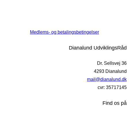
Medlems- og betalingsbetingelser
Dianalund UdviklingsRåd
Dr. Sellsvej 36
4293 Dianalund
mail@dianalund.dk
cvr: 35717145
Find os på