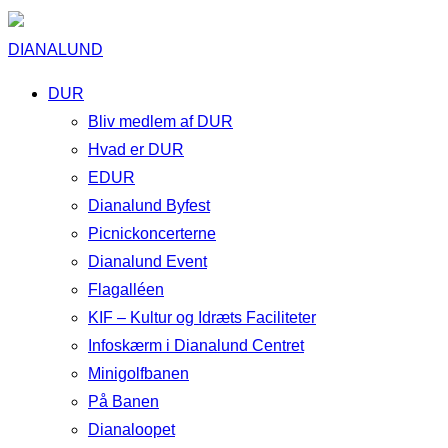
DIANALUND
DUR
Bliv medlem af DUR
Hvad er DUR
EDUR
Dianalund Byfest
Picnickoncerterne
Dianalund Event
Flagalléen
KIF – Kultur og Idræts Faciliteter
Infoskærm i Dianalund Centret
Minigolfbanen
På Banen
Dianaloopet