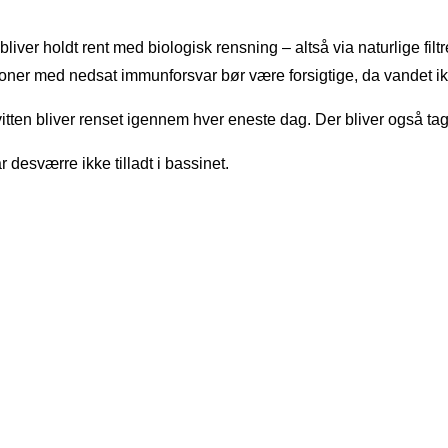
t bliver holdt rent med biologisk rensning – altså via naturlige fil
soner med nedsat immunforsvar bør være forsigtige, da vandet i
ten bliver renset igennem hver eneste dag. Der bliver også taget
 desværre ikke tilladt i bassinet.