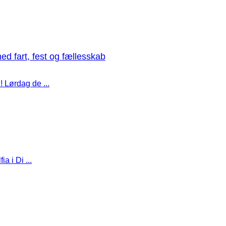
med fart, fest og fællesskab
! Lørdag de ...
a i Di ...