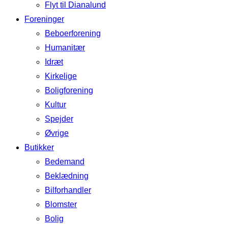
Flyt til Dianalund
Foreninger
Beboerforening
Humanitær
Idræt
Kirkelige
Boligforening
Kultur
Spejder
Øvrige
Butikker
Bedemand
Beklædning
Bilforhandler
Blomster
Bolig