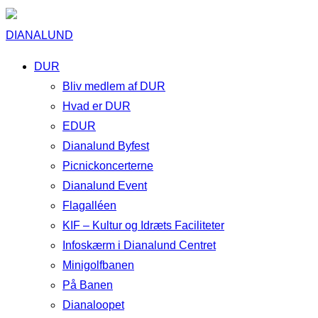
DIANALUND
DUR
Bliv medlem af DUR
Hvad er DUR
EDUR
Dianalund Byfest
Picnickoncerterne
Dianalund Event
Flagalléen
KIF – Kultur og Idræts Faciliteter
Infoskærm i Dianalund Centret
Minigolfbanen
På Banen
Dianaloopet