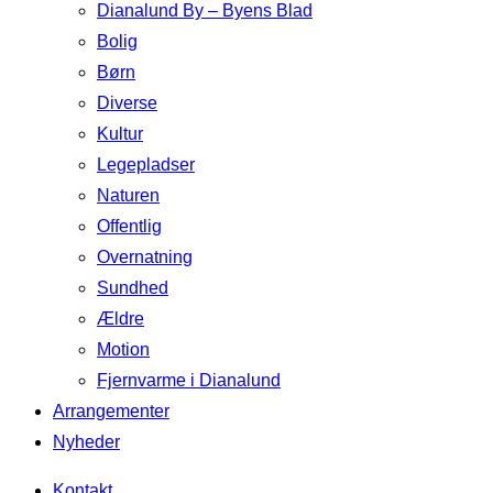
Dianalund By – Byens Blad
Bolig
Børn
Diverse
Kultur
Legepladser
Naturen
Offentlig
Overnatning
Sundhed
Ældre
Motion
Fjernvarme i Dianalund
Arrangementer
Nyheder
Kontakt