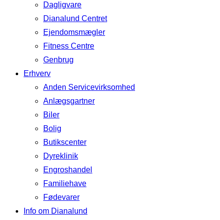
Dagligvare
Dianalund Centret
Ejendomsmægler
Fitness Centre
Genbrug
Erhverv
Anden Servicevirksomhed
Anlægsgartner
Biler
Bolig
Butikscenter
Dyreklinik
Engroshandel
Familiehave
Fødevarer
Info om Dianalund