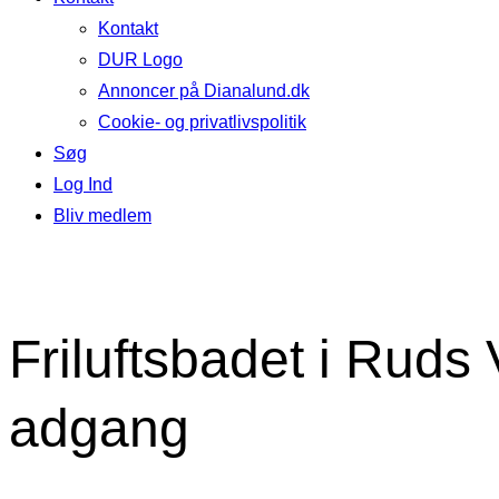
Kontakt
DUR Logo
Annoncer på Dianalund.dk
Cookie- og privatlivspolitik
Søg
Log Ind
Bliv medlem
Friluftsbadet i Rud
adgang