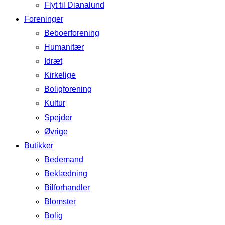
Flyt til Dianalund
Foreninger
Beboerforening
Humanitær
Idræt
Kirkelige
Boligforening
Kultur
Spejder
Øvrige
Butikker
Bedemand
Beklædning
Bilforhandler
Blomster
Bolig