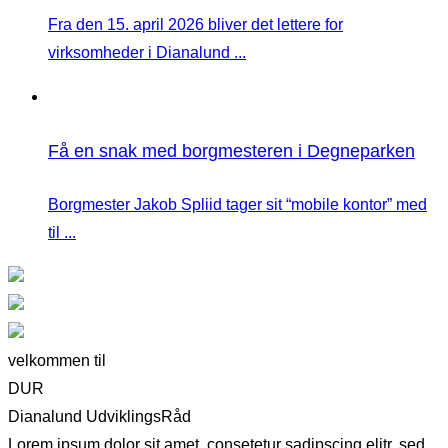
Fra den 15. april 2026 bliver det lettere for
virksomheder i Dianalund ...
Få en snak med borgmesteren i Degneparken
Borgmester Jakob Spliid tager sit “mobile kontor” med
til ...
velkommen til
DUR
Dianalund UdviklingsRåd
Lorem ipsum dolor sit amet, consetetur sadipscing elitr, sed