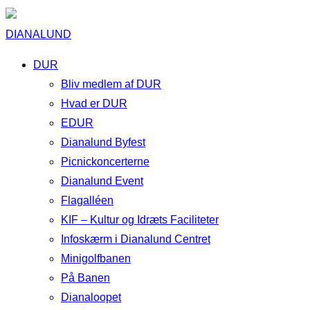
DIANALUND
DUR
Bliv medlem af DUR
Hvad er DUR
EDUR
Dianalund Byfest
Picnickoncerterne
Dianalund Event
Flagalléen
KIF – Kultur og Idræts Faciliteter
Infoskærm i Dianalund Centret
Minigolfbanen
På Banen
Dianaloopet