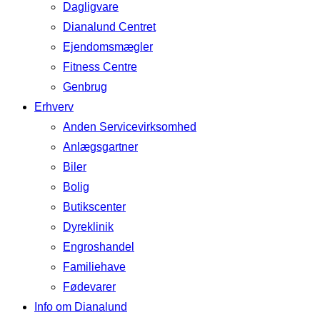
Dagligvare
Dianalund Centret
Ejendomsmægler
Fitness Centre
Genbrug
Erhverv
Anden Servicevirksomhed
Anlægsgartner
Biler
Bolig
Butikscenter
Dyreklinik
Engroshandel
Familiehave
Fødevarer
Info om Dianalund