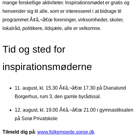
mange forskellige aktiviteter. Inspirationsmødet er gratis og
henvender sig til alle, som er interesseret i at bidrage til
programmet Ã¢â‚¬â€œ foreninger, virksomheder, skoler,
lokalråd, politikere, ildsjæle, alle er velkomne.
Tid og sted for
inspirationsmøderne
11. august, kl. 15.30 Ã¢â‚¬â€œ 17.30 på Dianalund
Borgerhus, rum 3, den gamle byrådssal.
12. august, kl. 19.00 Ã¢â‚¬â€œ 21.00 i gymnastiksalen
på Sorø Privatskole
Tilmeld dig på
:
www.folkemoede.soroe.dk