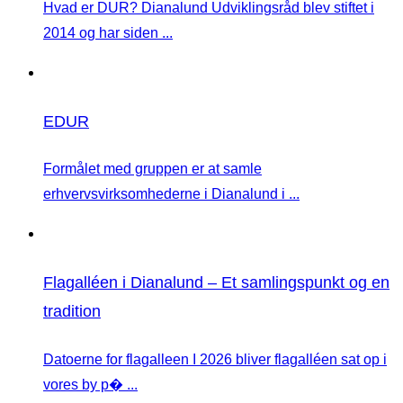
Hvad er DUR? Dianalund Udviklingsråd blev stiftet i
2014 og har siden ...
EDUR
Formålet med gruppen er at samle
erhvervsvirksomhederne i Dianalund i ...
Flagalléen i Dianalund – Et samlingspunkt og en
tradition
Datoerne for flagalleen I 2026 bliver flagalléen sat op i
vores by p� ...