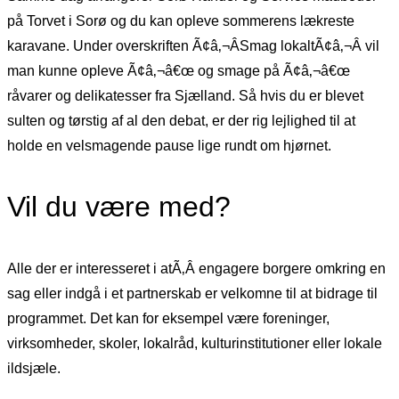
på Torvet i Sorø og du kan opleve sommerens lækreste
karavane. Under overskriften Ã¢â‚¬ÂSmag lokaltÃ¢â‚¬Â vil
man kunne opleve Ã¢â‚¬â€œ og smage på Ã¢â‚¬â€œ
råvarer og delikatesser fra Sjælland. Så hvis du er blevet
sulten og tørstig af al den debat, er der rig lejlighed til at
holde en velsmagende pause lige rundt om hjørnet.
Vil du være med?
Alle der er interesseret i atÃ‚Â engagere borgere omkring en
sag eller indgå i et partnerskab er velkomne til at bidrage til
programmet. Det kan for eksempel være foreninger,
virksomheder, skoler, lokalråd, kulturinstitutioner eller lokale
ildsjæle.