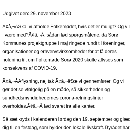
Udgivet den: 29. november 2023
Ã¢â‚¬ÂSkal vi afholde Folkemødet, hvis det er muligt? Og vil
I være med?Ã¢â‚¬Â, sådan lød spørgsmålene, da Sorø
Kommunes projektgruppe i maj ringede rundt til foreninger,
organisationer og erhvervsvirksomheder for at få deres
holdning til, om Folkemøde Sorø 2020 skulle aflyses som
konsekvens af COVID-19.
Ã¢â‚¬ÂAflysning, nej tak Ã¢â‚¬â€œ vi gennemfører! Og vi
gør det selvfølgelig på en måde, så sikkerheden og
sundhedsmyndighedernes corona-retningslinjer
overholdes,Ã¢â‚¬Â lød svaret fra alle kanter.
Så sæt kryds i kalenderen lørdag den 19. september og glæd
dig til en festdag, som hylder den lokale livskraft. Byrådet har