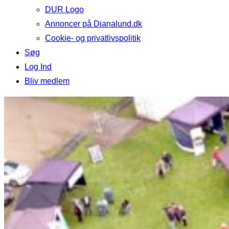
DUR Logo
Annoncer på Dianalund.dk
Cookie- og privatlivspolitik
Søg
Log Ind
Bliv medlem