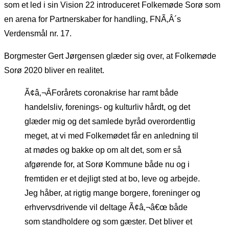
som et led i sin Vision 22 introduceret Folkemøde Sorø som
en arena for Partnerskaber for handling, FNÃ‚Â´s
Verdensmål nr. 17.
Borgmester Gert Jørgensen glæder sig over, at Folkemøde
Sorø 2020 bliver en realitet.
Ã¢â‚¬ÂForårets coronakrise har ramt både
handelsliv, forenings- og kulturliv hårdt, og det
glæder mig og det samlede byråd overordentlig
meget, at vi med Folkemødet får en anledning til
at mødes og bakke op om alt det, som er så
afgørende for, at Sorø Kommune både nu og i
fremtiden er et dejligt sted at bo, leve og arbejde.
Jeg håber, at rigtig mange borgere, foreninger og
erhvervsdrivende vil deltage Ã¢â‚¬â€œ både
som standholdere og som gæster. Det bliver et