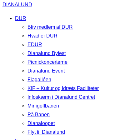
DIANALUND
DUR
Bliv medlem af DUR
Hvad er DUR
EDUR
Dianalund Byfest
Picnickoncerterne
Dianalund Event
Flagalléen
KIF – Kultur og Idræts Faciliteter
Infoskærm i Dianalund Centret
Minigolfbanen
På Banen
Dianaloopet
Flyt til Dianalund