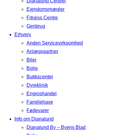
Dianalund Centret
Ejendomsmægler
Fitness Centre
Genbrug
Erhverv
Anden Servicevirksomhed
Anlægsgartner
Biler
Bolig
Butikscenter
Dyreklinik
Engroshandel
Familiehave
Fødevarer
Info om Dianalund
Dianalund By – Byens Blad