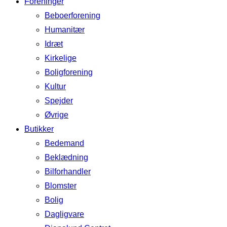
Foreninger
Beboerforening
Humanitær
Idræt
Kirkelige
Boligforening
Kultur
Spejder
Øvrige
Butikker
Bedemand
Beklædning
Bilforhandler
Blomster
Bolig
Dagligvare