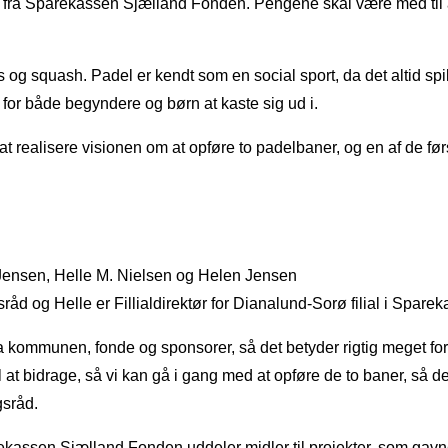
 fra Sparekassen Sjælland Fonden. Pengene skal være med til a
 og squash. Padel er kendt som en social sport, da det altid spil
or både begyndere og børn at kaste sig ud i.
at realisere visionen om at opføre to padelbaner, og en af de før
 Jensen, Helle M. Nielsen og Helen Jensen
råd og Helle er Fillialdirektør for Dianalund-Sorø filial i Spar
 via kommunen, fonde og sponsorer, så det betyder rigtig meget fo
til at bidrage, så vi kan gå i gang med at opføre de to baner, så de
gsråd.
ekassen Sjælland Fonden uddeler midler til projekter, som ga