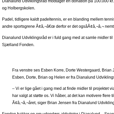
Dianalund Udviklingsråd modtager en donation på 100.000 kr.
og Holbergskolen.
Padel, tidligere kaldt padeltennis, er en blanding mellem tennis
andre sportsgrene Ã¢â‚¬â€œ derfor er det ogsåÃ¢â‚¬â‚¬ nemt f
Dianalund Udviklingsråd er i fuld gang med at samle midler til 
Sjælland Fonden.
Fra venstre ses Esben Korre, Dorte Westergaard, Brian
Esben, Dorte, Brian og Helen er fra Dianalund Udviklings
– Vi er lige gået i gang med at finde midler til projektet
har valgt at støtte os. Vi håber, at det kan motivere flere 
Ã¢â‚¬â‚¬året, siger Brian Jensen fra Dianalund Udviklin
Fonden bakker op om udendørs aktiviteter i Dianalund – Spar