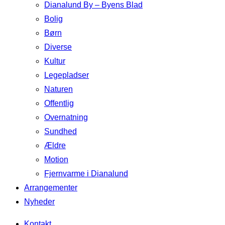
Dianalund By – Byens Blad
Bolig
Børn
Diverse
Kultur
Legepladser
Naturen
Offentlig
Overnatning
Sundhed
Ældre
Motion
Fjernvarme i Dianalund
Arrangementer
Nyheder
Kontakt