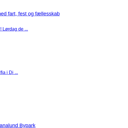
med fart, fest og fællesskab
! Lørdag de ...
a i Di ...
ianalund Bypark