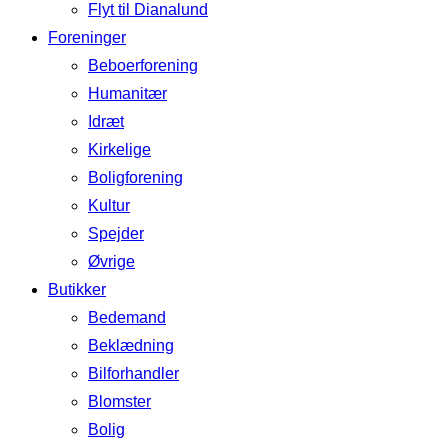
Flyt til Dianalund
Foreninger
Beboerforening
Humanitær
Idræt
Kirkelige
Boligforening
Kultur
Spejder
Øvrige
Butikker
Bedemand
Beklædning
Bilforhandler
Blomster
Bolig