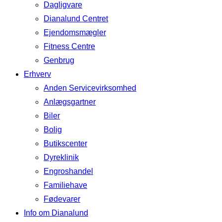
Dagligvare
Dianalund Centret
Ejendomsmægler
Fitness Centre
Genbrug
Erhverv
Anden Servicevirksomhed
Anlægsgartner
Biler
Bolig
Butikscenter
Dyreklinik
Engroshandel
Familiehave
Fødevarer
Info om Dianalund