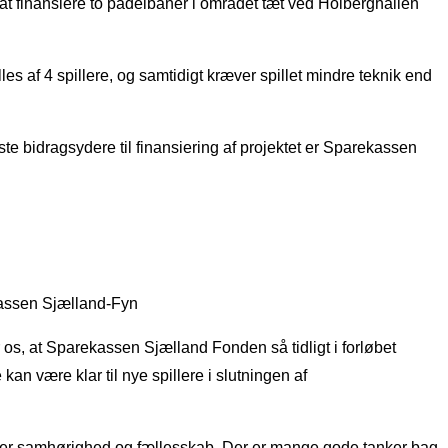
t finansiere to padelbaner i området tæt ved Holberghallen
les af 4 spillere, og samtidigt kræver spillet mindre teknik end
ste bidragsydere til finansiering af projektet er Sparekassen
ekassen Sjælland-Fyn
r os, at Sparekassen Sjælland Fonden så tidligt i forløbet
 kan være klar til nye spillere i slutningen af
vner samhørighed og fællesskab. Der er mange gode tanker bag