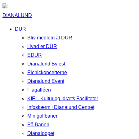
DIANALUND
DUR
Bliv medlem af DUR
Hvad er DUR
EDUR
Dianalund Byfest
Picnickoncerterne
Dianalund Event
Flagalléen
KIF – Kultur og Idræts Faciliteter
Infoskærm i Dianalund Centret
Minigolfbanen
På Banen
Dianaloopet