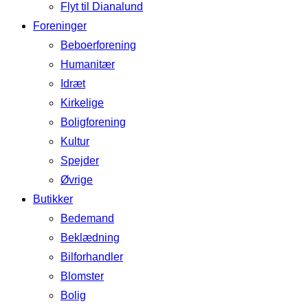
Flyt til Dianalund
Foreninger
Beboerforening
Humanitær
Idræt
Kirkelige
Boligforening
Kultur
Spejder
Øvrige
Butikker
Bedemand
Beklædning
Bilforhandler
Blomster
Bolig