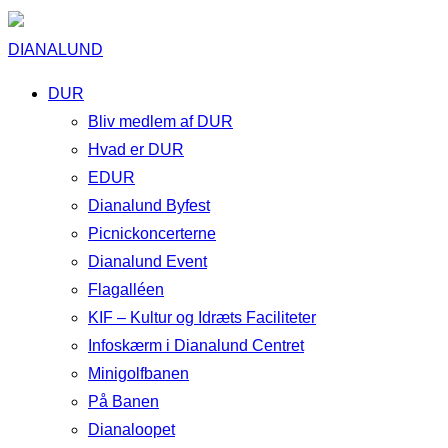
DIANALUND
DUR
Bliv medlem af DUR
Hvad er DUR
EDUR
Dianalund Byfest
Picnickoncerterne
Dianalund Event
Flagalléen
KIF – Kultur og Idræts Faciliteter
Infoskærm i Dianalund Centret
Minigolfbanen
På Banen
Dianaloopet