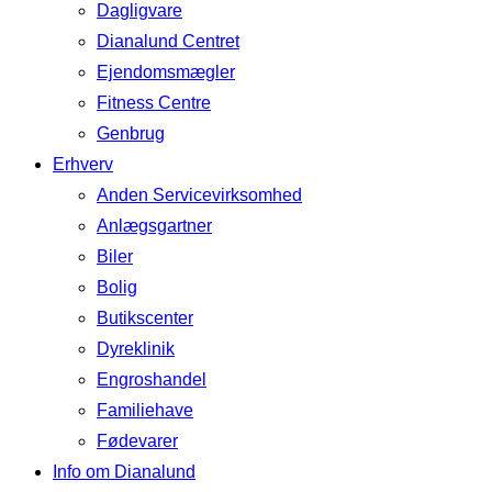
Dagligvare
Dianalund Centret
Ejendomsmægler
Fitness Centre
Genbrug
Erhverv
Anden Servicevirksomhed
Anlægsgartner
Biler
Bolig
Butikscenter
Dyreklinik
Engroshandel
Familiehave
Fødevarer
Info om Dianalund