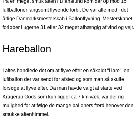
På en meget smuk aften i Dianalund kom der op mod 15
luftballoner langsomt flyvende forbi. De var alle med i det
årlige Danmarksmesterskab i Ballonflyvning. Mesterskabet
forløber i ugerne 31 eller 32 meget afhængig af vind og vejr.
Hareballon
I aftes handlede det om at flyve efter en såkaldt “Hare”, en
luftballon der var sendt før afsted og som man så skulle
forsøge at flyve efter. Da man havde valgt at starte ved
Kragerup Gods som kun ligger ca 7 km væk, var der rig
mulighed for at følge de mange balloners færd henover den
smukke aftenhimmel.