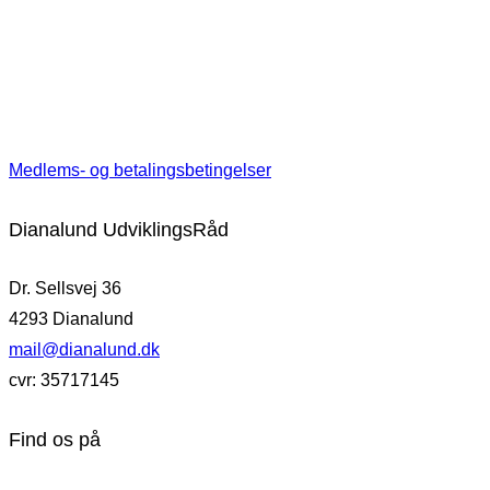
Medlems- og betalingsbetingelser
Dianalund UdviklingsRåd
Dr. Sellsvej 36
4293 Dianalund
mail@dianalund.dk
cvr: 35717145
Find os på