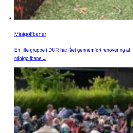
Minigolfbaner
En lille gruppe i DUR har fået gennemført renovering af
minigolfbane ...