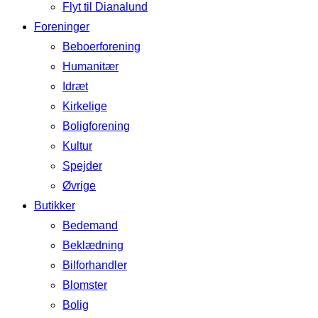
Flyt til Dianalund
Foreninger
Beboerforening
Humanitær
Idræt
Kirkelige
Boligforening
Kultur
Spejder
Øvrige
Butikker
Bedemand
Beklædning
Bilforhandler
Blomster
Bolig