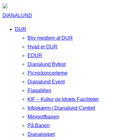
DIANALUND
DUR
Bliv medlem af DUR
Hvad er DUR
EDUR
Dianalund Byfest
Picnickoncerterne
Dianalund Event
Flagalléen
KIF – Kultur og Idræts Faciliteter
Infoskærm i Dianalund Centret
Minigolfbanen
På Banen
Dianaloopet