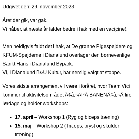
Udgivet den: 29. november 2023
Året der gik, var gak.
Vi håber, at næste år falder bedre i hak med en vac(cine).
Men heldigvis faldt det i hak, at De grønne Pigespejdere og
KFUM-Spejderne i Dianalund overtager den børnevenlige
Sankt Hans i Dianalund Bypark.
Vi, i Dianalund B&U Kultur, har nemlig valgt at stoppe.
Vores sidste arrangement vil være i foråret, hvor Team Vici
kommer til aktivitetsområdet Ã¢â‚¬ÂPÅ BANENÃ¢â‚¬Â fire
lørdage og holder workshops:
17. april
– Workshop 1 (Ryg og biceps træning)
15. maj
– Workshop 2 (Triceps, bryst og skulder
træning)