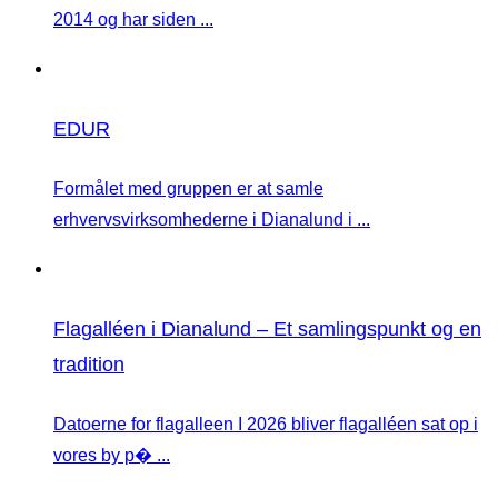
2014 og har siden ...
EDUR
Formålet med gruppen er at samle
erhvervsvirksomhederne i Dianalund i ...
Flagalléen i Dianalund – Et samlingspunkt og en
tradition
Datoerne for flagalleen I 2026 bliver flagalléen sat op i
vores by p� ...