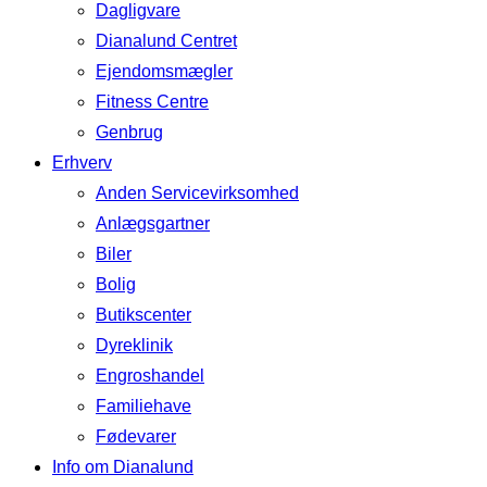
Dagligvare
Dianalund Centret
Ejendomsmægler
Fitness Centre
Genbrug
Erhverv
Anden Servicevirksomhed
Anlægsgartner
Biler
Bolig
Butikscenter
Dyreklinik
Engroshandel
Familiehave
Fødevarer
Info om Dianalund