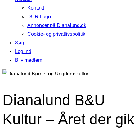
Kontakt
DUR Logo
Annoncer på Dianalund.dk
Cookie- og privatlivspolitik
Søg
Log Ind
Bliv medlem
Dianalund B&U
Kultur – Året der gik