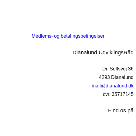
Medlems- og betalingsbetingelser
Dianalund UdviklingsRåd
Dr. Sellsvej 36
4293 Dianalund
mail@dianalund.dk
cvr: 35717145
Find os på