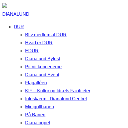
DIANALUND
DUR
Bliv medlem af DUR
Hvad er DUR
EDUR
Dianalund Byfest
Picnickoncerterne
Dianalund Event
Flagalléen
KIF – Kultur og Idræts Faciliteter
Infoskærm i Dianalund Centret
Minigolfbanen
På Banen
Dianaloopet