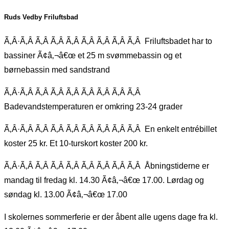
Ruds Vedby Friluftsbad
Ã‚Â·Ã‚Â Ã‚Â Ã‚Â Ã‚Â Ã‚Â Ã‚Â Ã‚Â Ã‚Â Friluftsbadet har to
bassiner Ã¢â‚¬â€œ et 25 m svømmebassin og et
børnebassin med sandstrand
Ã‚Â·Ã‚Â Ã‚Â Ã‚Â Ã‚Â Ã‚Â Ã‚Â Ã‚Â Ã‚Â
Badevandstemperaturen er omkring 23-24 grader
Ã‚Â·Ã‚Â Ã‚Â Ã‚Â Ã‚Â Ã‚Â Ã‚Â Ã‚Â Ã‚Â En enkelt entrébillet
koster 25 kr. Et 10-turskort koster 200 kr.
Ã‚Â·Ã‚Â Ã‚Â Ã‚Â Ã‚Â Ã‚Â Ã‚Â Ã‚Â Ã‚Â Åbningstiderne er
mandag til fredag kl. 14.30 Ã¢â‚¬â€œ 17.00. Lørdag og
søndag kl. 13.00 Ã¢â‚¬â€œ 17.00
I skolernes sommerferie er der åbent alle ugens dage fra kl.