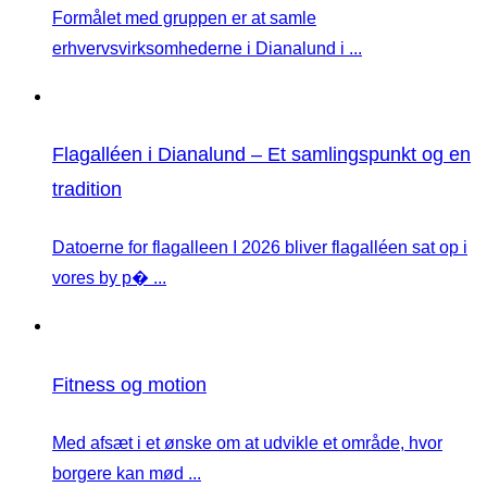
Formålet med gruppen er at samle
erhvervsvirksomhederne i Dianalund i ...
Flagalléen i Dianalund – Et samlingspunkt og en
tradition
Datoerne for flagalleen I 2026 bliver flagalléen sat op i
vores by p� ...
Fitness og motion
Med afsæt i et ønske om at udvikle et område, hvor
borgere kan mød ...