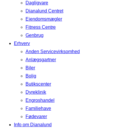
Dagligvare
Dianalund Centret
Ejendomsmægler
Fitness Centre
Genbrug
Erhverv
Anden Servicevirksomhed
Anlægsgartner
Biler
Bolig
Butikscenter
Dyreklinik
Engroshandel
Familiehave
Fødevarer
Info om Dianalund