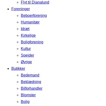
Flyt til Dianalund
Foreninger
Beboerforening
Humanitær
Idræt
Kirkelige
Boligforening
Kultur
Spejder
Øvrige
Butikker
Bedemand
Beklædning
Bilforhandler
Blomster
Bolig