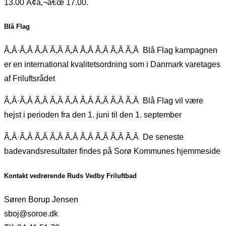
13.00 Ã¢â‚¬â€œ 17.00.
Blå Flag
Ã‚Â·Ã‚Â Ã‚Â Ã‚Â Ã‚Â Ã‚Â Ã‚Â Ã‚Â Ã‚Â Blå Flag kampagnen
er en international kvalitetsordning som i Danmark varetages
af Friluftsrådet
Ã‚Â·Ã‚Â Ã‚Â Ã‚Â Ã‚Â Ã‚Â Ã‚Â Ã‚Â Ã‚Â Blå Flag vil være
hejst i perioden fra den 1. juni til den 1. september
Ã‚Â·Ã‚Â Ã‚Â Ã‚Â Ã‚Â Ã‚Â Ã‚Â Ã‚Â Ã‚Â De seneste
badevandsresultater findes på Sorø Kommunes hjemmeside
Kontakt vedrørende Ruds Vedby Friluftbad
Søren Borup Jensen
sboj@soroe.dk