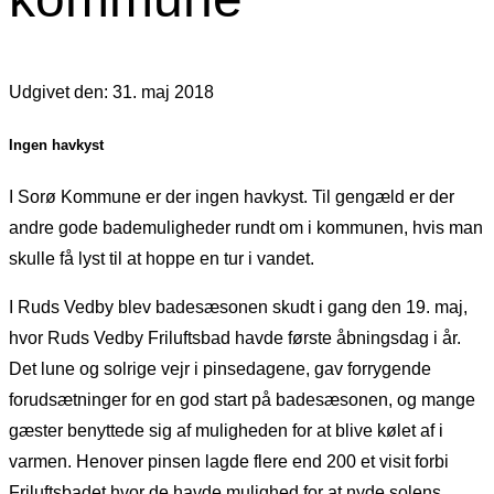
Udgivet den: 31. maj 2018
Ingen havkyst
I Sorø Kommune er der ingen havkyst. Til gengæld er der
andre gode bademuligheder rundt om i kommunen, hvis man
skulle få lyst til at hoppe en tur i vandet.
I Ruds Vedby blev badesæsonen skudt i gang den 19. maj,
hvor Ruds Vedby Friluftsbad havde første åbningsdag i år.
Det lune og solrige vejr i pinsedagene, gav forrygende
forudsætninger for en god start på badesæsonen, og mange
gæster benyttede sig af muligheden for at blive kølet af i
varmen. Henover pinsen lagde flere end 200 et visit forbi
Friluftsbadet hvor de havde mulighed for at nyde solens