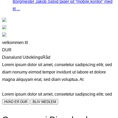
Borgmester Jakob Spliid tager sit “mobile kontor” med
til ...
velkommen til
DUR
Dianalund UdviklingsRåd
Lorem ipsum dolor sit amet, consetetur sadipscing elitr, sed
diam nonumy eirmod tempor invidunt ut labore et dolore
magna aliquyam erat, sed diam voluptua. At
Lorem ipsum dolor sit amet, consetetur sadipscing elitr, sed
HVAD ER DUR
BLIV MEDLEM