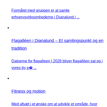
Formålet med gruppen er at samle
erhvervsvirksomhederne i Dianalund i ...
Flagalléen i Dianalund – Et samlingspunkt og en
tradition
Datoerne for flagalleen I 2026 bliver flagalléen sat op i
vores by p� ...
Fitness og motion
Med afsæt i et ønske om at udvikle et område, hvor