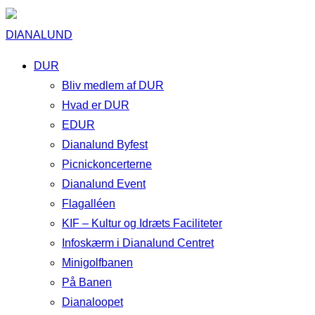
DIANALUND
DUR
Bliv medlem af DUR
Hvad er DUR
EDUR
Dianalund Byfest
Picnickoncerterne
Dianalund Event
Flagalléen
KIF – Kultur og Idræts Faciliteter
Infoskærm i Dianalund Centret
Minigolfbanen
På Banen
Dianaloopet