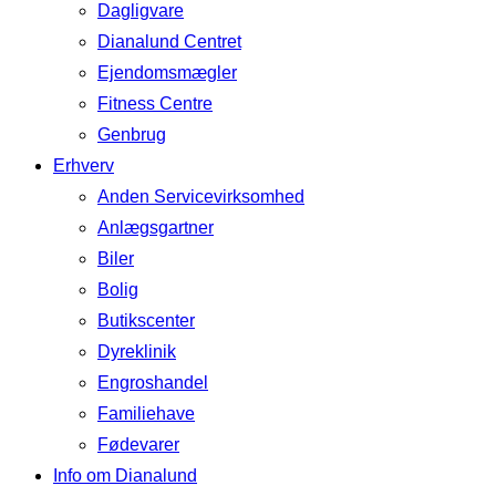
Dagligvare
Dianalund Centret
Ejendomsmægler
Fitness Centre
Genbrug
Erhverv
Anden Servicevirksomhed
Anlægsgartner
Biler
Bolig
Butikscenter
Dyreklinik
Engroshandel
Familiehave
Fødevarer
Info om Dianalund