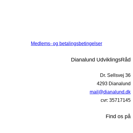
Medlems- og betalingsbetingelser
Dianalund UdviklingsRåd
Dr. Sellsvej 36
4293 Dianalund
mail@dianalund.dk
cvr: 35717145
Find os på