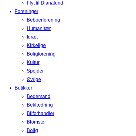
Flyt til Dianalund
Foreninger
Beboerforening
Humanitær
Idræt
Kirkelige
Boligforening
Kultur
Spejder
Øvrige
Butikker
Bedemand
Beklædning
Bilforhandler
Blomster
Bolig