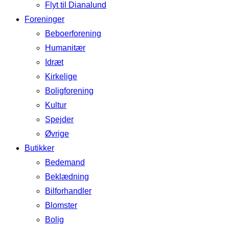
Flyt til Dianalund
Foreninger
Beboerforening
Humanitær
Idræt
Kirkelige
Boligforening
Kultur
Spejder
Øvrige
Butikker
Bedemand
Beklædning
Bilforhandler
Blomster
Bolig