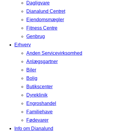
Dagligvare
Dianalund Centret
Ejendomsmægler
Fitness Centre
Genbrug
Erhverv
Anden Servicevirksomhed
Anlægsgartner
Biler
Bolig
Butikscenter
Dyreklinik
Engroshandel
Familiehave
Fødevarer
Info om Dianalund