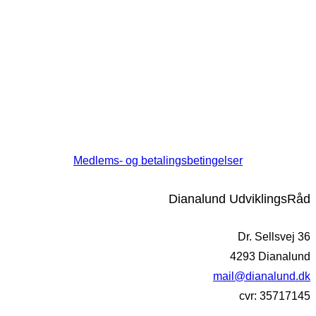
Medlems- og betalingsbetingelser
Dianalund UdviklingsRåd
Dr. Sellsvej 36
4293 Dianalund
mail@dianalund.dk
cvr: 35717145