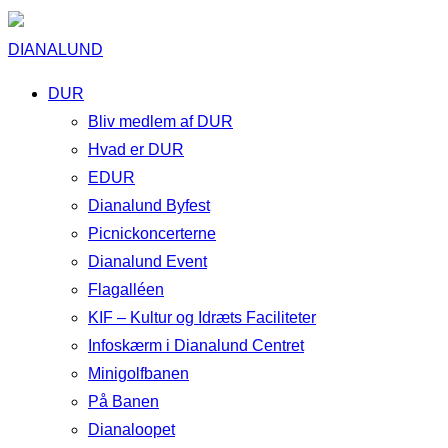
DIANALUND
DUR
Bliv medlem af DUR
Hvad er DUR
EDUR
Dianalund Byfest
Picnickoncerterne
Dianalund Event
Flagalléen
KIF – Kultur og Idræts Faciliteter
Infoskærm i Dianalund Centret
Minigolfbanen
På Banen
Dianaloopet