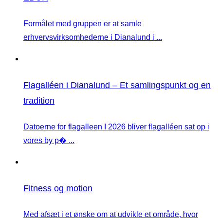
Formålet med gruppen er at samle
erhvervsvirksomhederne i Dianalund i ...
Flagalléen i Dianalund – Et samlingspunkt og en
tradition
Datoerne for flagalleen I 2026 bliver flagalléen sat op i
vores by p� ...
Fitness og motion
Med afsæt i et ønske om at udvikle et område, hvor