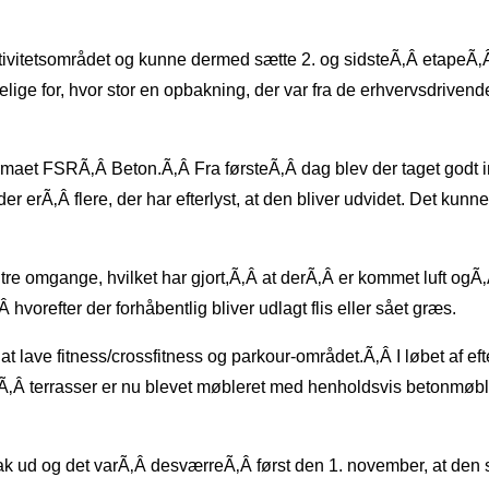
aktivitetsområdet og kunne dermed sætte 2. og sidsteÃ‚Â etapeÃ‚Â
lige for, hvor stor en opbakning, der var fra de erhvervsdrivende
irmaet FSRÃ‚Â Beton.Ã‚Â Fra førsteÃ‚Â dag blev der taget godt im
er erÃ‚Â flere, der har efterlyst, at den bliver udvidet. Det kun
ad tre omgange, hvilket har gjort,Ã‚Â at derÃ‚Â er kommet luft o
Â hvorefter der forhåbentlig bliver udlagt flis eller sået græs.
 lave fitness/crossfitness og parkour-området.Ã‚Â I løbet af e
reÃ‚Â terrasser er nu blevet møbleret med henholdsvis betonmøbl
 ud og det varÃ‚Â desværreÃ‚Â først den 1. november, at den sid