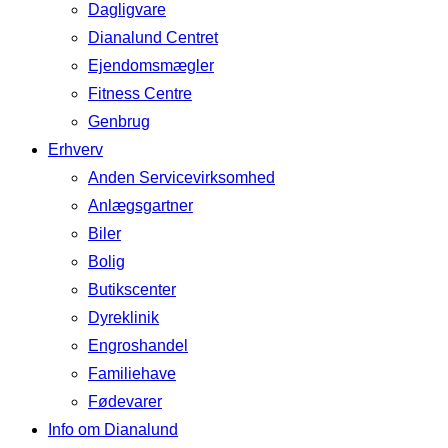
Dagligvare
Dianalund Centret
Ejendomsmægler
Fitness Centre
Genbrug
Erhverv
Anden Servicevirksomhed
Anlægsgartner
Biler
Bolig
Butikscenter
Dyreklinik
Engroshandel
Familiehave
Fødevarer
Info om Dianalund