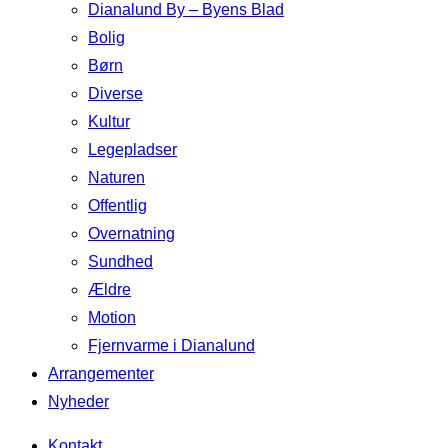
Dianalund By – Byens Blad
Bolig
Børn
Diverse
Kultur
Legepladser
Naturen
Offentlig
Overnatning
Sundhed
Ældre
Motion
Fjernvarme i Dianalund
Arrangementer
Nyheder
Kontakt