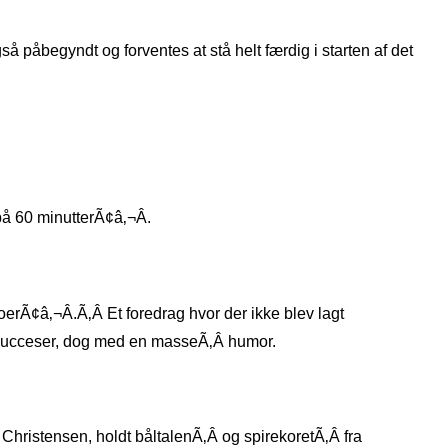
å påbegyndt og forventes at stå helt færdig i starten af det
å 60 minutterÃ¢â‚¬Â.
erÃ¢â‚¬Â.Ã‚Â Et foredrag hvor der ikke blev lagt
s succeser, dog med en masseÃ‚Â humor.
 Christensen, holdt båltalenÃ‚Â og spirekoretÃ‚Â fra