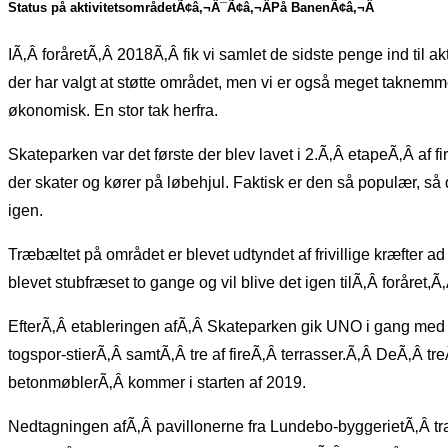
Status på aktivitetsområdetÃ¢â‚¬Â¯Ã¢â‚¬ÂPå BanenÃ¢â‚¬Â
IÃ‚Â foråretÃ‚Â 2018Ã‚Â fik vi samlet de sidste penge ind til 
der har valgt at støtte området, men vi er også meget taknemme
økonomisk. En stor tak herfra.
Skateparken var det første der blev lavet i 2.Ã‚Â etapeÃ‚Â af f
der skater og kører på løbehjul. Faktisk er den så populær, så d
igen.
Træbæltet på området er blevet udtyndet af frivillige kræfter 
blevet stubfræset to gange og vil blive det igen tilÃ‚Â foråret,Ã‚
EfterÃ‚Â etableringen afÃ‚Â Skateparken gik UNO i gang med at
togspor-stierÃ‚Â samtÃ‚Â tre af fireÃ‚Â terrasser.Ã‚Â DeÃ‚Â t
betonmøblerÃ‚Â kommer i starten af 2019.
Nedtagningen afÃ‚Â pavillonerne fra Lundebo-byggerietÃ‚Â trak