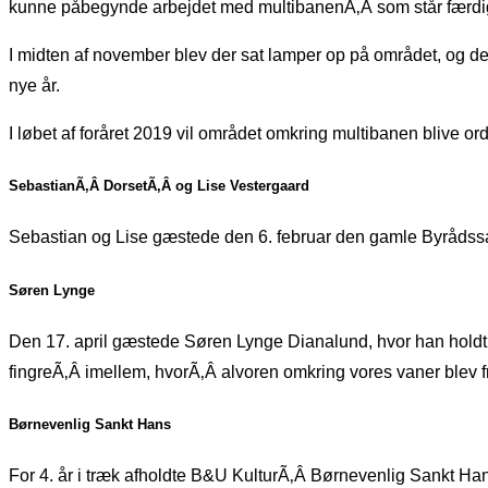
kunne påbegynde arbejdet med multibanenÃ‚Â som står færdi
I midten af november blev der sat lamper op på området, og der
nye år.
I løbet af foråret 2019 vil området omkring multibanen blive or
SebastianÃ‚Â DorsetÃ‚Â og Lise Vestergaard
Sebastian og Lise gæstede den 6. februar den gamle Byrådssa
Søren Lynge
Den 17. april gæstede Søren Lynge Dianalund, hvor han holdt f
fingreÃ‚Â imellem, hvorÃ‚Â alvoren omkring vores vaner blev
Børnevenlig Sankt Hans
For 4. år i træk afholdte B&U KulturÃ‚Â Børnevenlig Sankt Hans