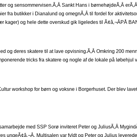
utter og sensommervisen.Ã‚Â Sankt Hans i børnehøjdeÃ‚Â erÃ‚
æmier fra butikker i Dianalund og omegnÃ‚Â til fordel for aktiv
nær kager) og hele dette overskud gik ligeledes til Ã¢â‚¬ÂPÅ B
lshed og deres skatere til at lave opvisning.Ã‚Â Omkring 200 me
onerende tricks fra skatere og nogle af de lokale på løbehjul vis
r workshop for børn og voksne i Borgerhuset. Der blev lavet en
marbejde med SSP Sorø inviteret Peter og JuliusÃ‚Â MygindÃ‚Â
 ungeÃ¢â‚¬Â. Multisalen var fyldt og Peter og Julius leverede 