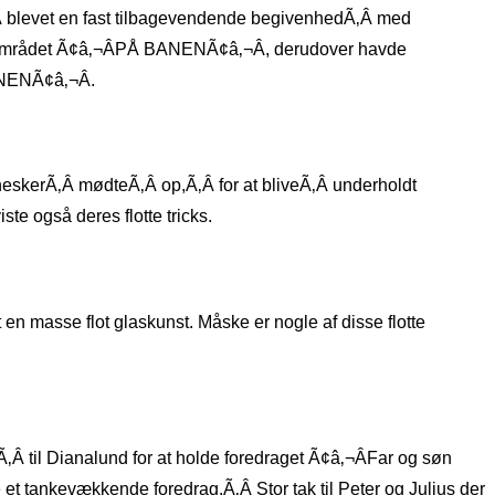
Â blevet en fast tilbagevendende begivenhedÃ‚Â med
itetsområdet Ã¢â‚¬ÂPÅ BANENÃ¢â‚¬Â, derudover havde
ANENÃ¢â‚¬Â.
nneskerÃ‚Â mødteÃ‚Â op,Ã‚Â for at bliveÃ‚Â underholdt
te også deres flotte tricks.
 masse flot glaskunst. Måske er nogle af disse flotte
 til Dianalund for at holde foredraget Ã¢â‚¬ÂFar og søn
et tankevækkende foredrag.Ã‚Â Stor tak til Peter og Julius der