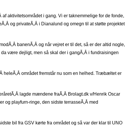
 af aktivitetsområdet i gang. Vi er taknemmelige for de fonde,
Ã‚Â og privateÃ‚Â i Dianalund og omegn til at støtte projektet
odÃ‚Â banenÃ‚Â og når vejret er til det, så er der altid nogle,
ne da være dejligt, men så skal der i gangÃ‚Â i fundraisingen
gÃ‚Â heleÃ‚Â området fremstår nu som en helhed. Træbæltet er
fteråretÃ‚Â lagde mændene fraÃ‚Â Brolagt.dk v/Henrik Oscar
er og playfurn-ringe, den sidste terrasseÃ‚Â med
ste bil fra GSV kørte fra området og så var der klar til UNO