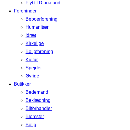
Flyt til Dianalund
Foreninger
Beboerforening
Humanitær
Idræt
Kirkelige
Boligforening
Kultur
Spejder
Øvrige
Butikker
Bedemand
Beklædning
Bilforhandler
Blomster
Bolig