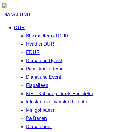
DIANALUND
DUR
Bliv medlem af DUR
Hvad er DUR
EDUR
Dianalund Byfest
Picnickoncerterne
Dianalund Event
Flagalléen
KIF – Kultur og Idræts Faciliteter
Infoskærm i Dianalund Centret
Minigolfbanen
På Banen
Dianaloopet