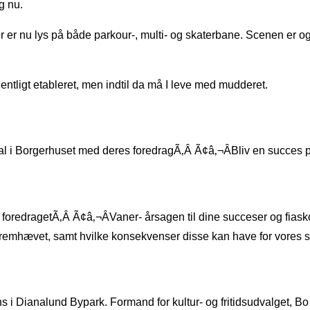
g nu.
 er nu lys på både parkour-, multi- og skaterbane. Scenen er ogs
dentligt etableret, men indtil da må I leve med mudderet.
l i Borgerhuset med deres foredragÃ‚Â Ã¢â‚¬ÂBliv en succes p
oredragetÃ‚Â Ã¢â‚¬ÂVaner- årsagen til dine succeser og fiasko
 fremhævet, samt hvilke konsekvenser disse kan have for vore
 i Dianalund Bypark. Formand for kultur- og fritidsudvalget, Bo