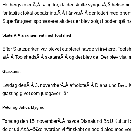
HolbergskolenÃ‚Â sang for, da der skulle syngesÃ‚Â heksem
fantastisk lokal opbakning.Ã‚Â I år varÃ‚Â der lotteri med pr
SuperBrugsen sponsoreret alt det der blev solgt i boden (på 
SkaterÃ‚Â arrangement med Toolshed
Efter Skateparken var blevet etableret havde vi inviteret Too
afÃ‚Â ToolshedsÃ‚Â skatereÃ‚Â og det blev de. Der blev vist imp
Glaskunst
Lørdag denÃ‚Â 3. novemberÃ‚Â afholdteÃ‚Â Dianalund B&U Kultu
glasting givet som julegaver i år.
Peter og Julius Mygind
Torsdag den 15. novemberÃ‚Â havde Dianalund B&U Kultur i sa
deler ud Ã¢â‚¬â€œ hvordan vi får skabt en god dialog med vores