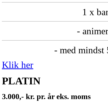
1 x ba
- animer
- med mindst 
Klik her
PLATIN
3.000,- kr. pr. år eks. moms