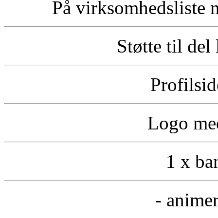
På virksomhedsliste 
Støtte til del
Profilsi
Logo med
1 x ba
- animer