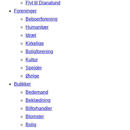
Flyt til Dianalund
Foreninger
Beboerforening
Humanitær
Idræt
Kirkelige
Boligforening
Kultur
Spejder
Øvrige
Butikker
Bedemand
Beklædning
Bilforhandler
Blomster
Bolig