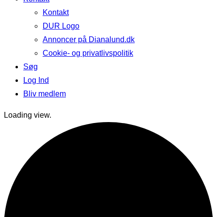
Kontakt
DUR Logo
Annoncer på Dianalund.dk
Cookie- og privatlivspolitik
Søg
Log Ind
Bliv medlem
Loading view.