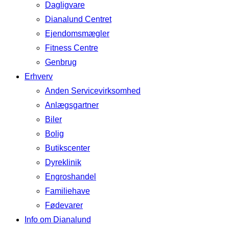
Dagligvare
Dianalund Centret
Ejendomsmægler
Fitness Centre
Genbrug
Erhverv
Anden Servicevirksomhed
Anlægsgartner
Biler
Bolig
Butikscenter
Dyreklinik
Engroshandel
Familiehave
Fødevarer
Info om Dianalund