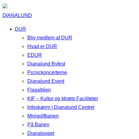
DIANALUND
DUR
Bliv medlem af DUR
Hvad er DUR
EDUR
Dianalund Byfest
Picnickoncerterne
Dianalund Event
Flagalléen
KIF – Kultur og Idræts Faciliteter
Infoskærm i Dianalund Centret
Minigolfbanen
På Banen
Dianaloopet