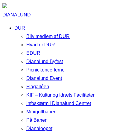
DIANALUND
DUR
Bliv medlem af DUR
Hvad er DUR
EDUR
Dianalund Byfest
Picnickoncerterne
Dianalund Event
Flagalléen
KIF – Kultur og Idræts Faciliteter
Infoskærm i Dianalund Centret
Minigolfbanen
På Banen
Dianaloopet