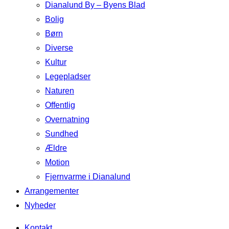
Dianalund By – Byens Blad
Bolig
Børn
Diverse
Kultur
Legepladser
Naturen
Offentlig
Overnatning
Sundhed
Ældre
Motion
Fjernvarme i Dianalund
Arrangementer
Nyheder
Kontakt