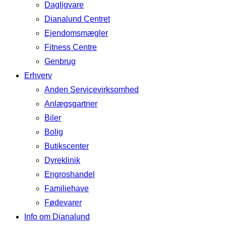
Dagligvare
Dianalund Centret
Ejendomsmægler
Fitness Centre
Genbrug
Erhverv
Anden Servicevirksomhed
Anlægsgartner
Biler
Bolig
Butikscenter
Dyreklinik
Engroshandel
Familiehave
Fødevarer
Info om Dianalund