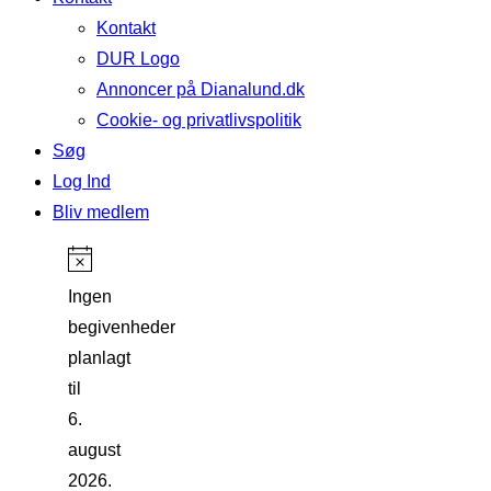
Kontakt
DUR Logo
Annoncer på Dianalund.dk
Cookie- og privatlivspolitik
Søg
Log Ind
Bliv medlem
Ingen
begivenheder
planlagt
til
6.
august
2026.