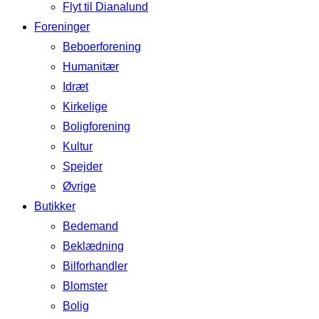
Flyt til Dianalund
Foreninger
Beboerforening
Humanitær
Idræt
Kirkelige
Boligforening
Kultur
Spejder
Øvrige
Butikker
Bedemand
Beklædning
Bilforhandler
Blomster
Bolig