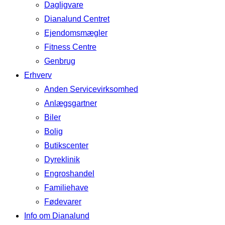
Dagligvare
Dianalund Centret
Ejendomsmægler
Fitness Centre
Genbrug
Erhverv
Anden Servicevirksomhed
Anlægsgartner
Biler
Bolig
Butikscenter
Dyreklinik
Engroshandel
Familiehave
Fødevarer
Info om Dianalund