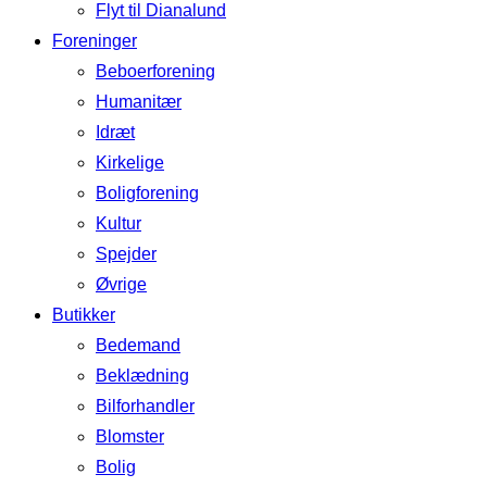
Flyt til Dianalund
Foreninger
Beboerforening
Humanitær
Idræt
Kirkelige
Boligforening
Kultur
Spejder
Øvrige
Butikker
Bedemand
Beklædning
Bilforhandler
Blomster
Bolig