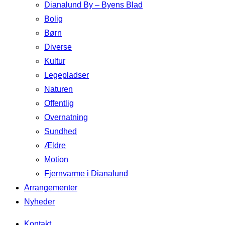
Dianalund By – Byens Blad
Bolig
Børn
Diverse
Kultur
Legepladser
Naturen
Offentlig
Overnatning
Sundhed
Ældre
Motion
Fjernvarme i Dianalund
Arrangementer
Nyheder
Kontakt