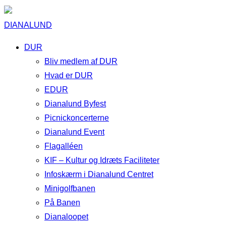
DIANALUND
DUR
Bliv medlem af DUR
Hvad er DUR
EDUR
Dianalund Byfest
Picnickoncerterne
Dianalund Event
Flagalléen
KIF – Kultur og Idræts Faciliteter
Infoskærm i Dianalund Centret
Minigolfbanen
På Banen
Dianaloopet