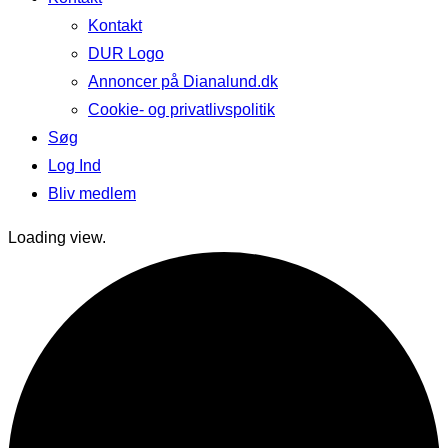
Kontakt
DUR Logo
Annoncer på Dianalund.dk
Cookie- og privatlivspolitik
Søg
Log Ind
Bliv medlem
Loading view.