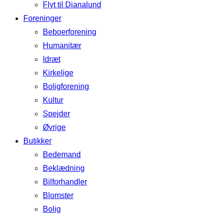
Flyt til Dianalund
Foreninger
Beboerforening
Humanitær
Idræt
Kirkelige
Boligforening
Kultur
Spejder
Øvrige
Butikker
Bedemand
Beklædning
Bilforhandler
Blomster
Bolig