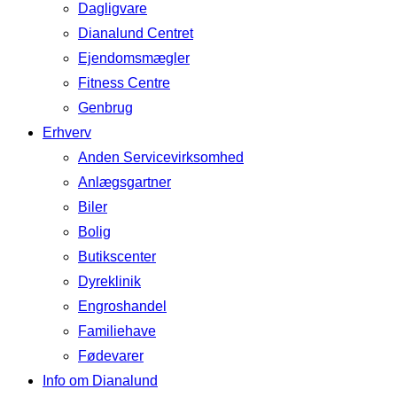
Dagligvare
Dianalund Centret
Ejendomsmægler
Fitness Centre
Genbrug
Erhverv
Anden Servicevirksomhed
Anlægsgartner
Biler
Bolig
Butikscenter
Dyreklinik
Engroshandel
Familiehave
Fødevarer
Info om Dianalund