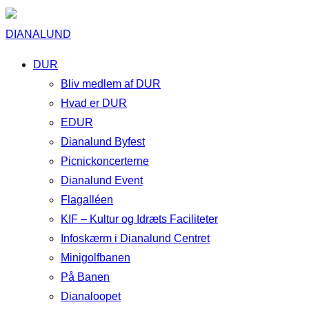
DIANALUND
DUR
Bliv medlem af DUR
Hvad er DUR
EDUR
Dianalund Byfest
Picnickoncerterne
Dianalund Event
Flagalléen
KIF – Kultur og Idræts Faciliteter
Infoskærm i Dianalund Centret
Minigolfbanen
På Banen
Dianaloopet