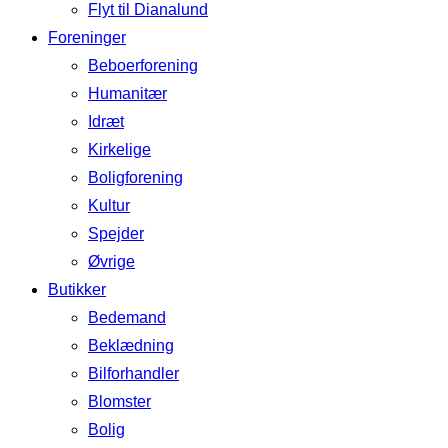
Flyt til Dianalund
Foreninger
Beboerforening
Humanitær
Idræt
Kirkelige
Boligforening
Kultur
Spejder
Øvrige
Butikker
Bedemand
Beklædning
Bilforhandler
Blomster
Bolig