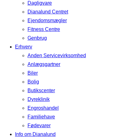
Dagligvare
Dianalund Centret
Ejendomsmægler
Fitness Centre
Genbrug
Erhverv
Anden Servicevirksomhed
Anlægsgartner
Biler
Bolig
Butikscenter
Dyreklinik
Engroshandel
Familiehave
Fødevarer
Info om Dianalund