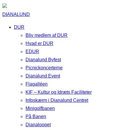
DIANALUND
DUR
Bliv medlem af DUR
Hvad er DUR
EDUR
Dianalund Byfest
Picnickoncerterne
Dianalund Event
Flagalléen
KIF – Kultur og Idræts Faciliteter
Infoskærm i Dianalund Centret
Minigolfbanen
På Banen
Dianaloopet