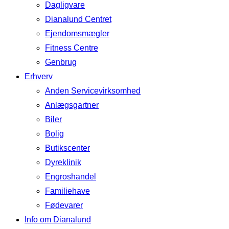
Dagligvare
Dianalund Centret
Ejendomsmægler
Fitness Centre
Genbrug
Erhverv
Anden Servicevirksomhed
Anlægsgartner
Biler
Bolig
Butikscenter
Dyreklinik
Engroshandel
Familiehave
Fødevarer
Info om Dianalund