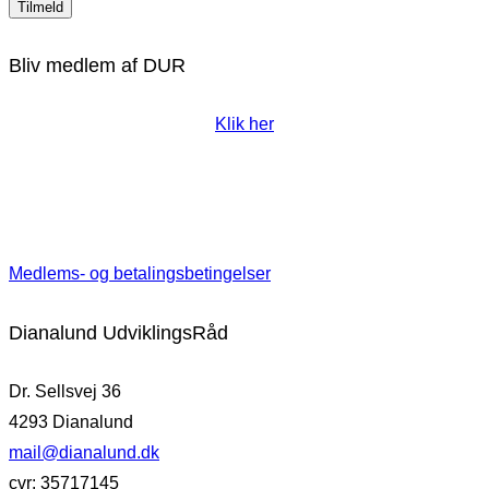
Bliv medlem af DUR
Klik her
Medlems- og betalingsbetingelser
Dianalund UdviklingsRåd
Dr. Sellsvej 36
4293 Dianalund
mail@dianalund.dk
cvr: 35717145