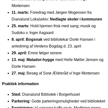
Mortensen
11. marts:
Foredrag med Jørgen Mogensen fra
Dianalund Lokalarkiv:
Nedlagte skoler i kommunen
25. marts:
Hold hjernen frisk med sang; musik og
Sudoku v. Inger Aagaard
8. april:
Bogsnak
ved bibliotekar Dorte Hansen i
anledning af Verdens Bogdag d. 23. april
29. april:
Emne følger senere
13. maj:
Matador-hygge
med Helle Møller Jensen og
Dorte Hansen
27. maj:
Besøg af Sorø Ældreråd v/ Inge Mortensen
Praktisk information
Sted:
Dianalund Bibliotek i Borgerhuset
Parkering:
Gode parkeringsmuligheder ved biblioteket
Forplejning:
Vi serverer kaffe og te. Medbring gerne