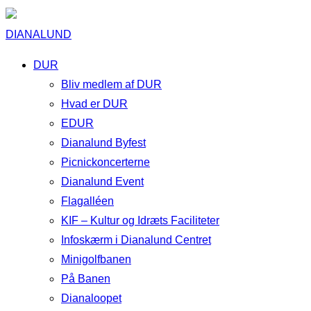
DIANALUND
DUR
Bliv medlem af DUR
Hvad er DUR
EDUR
Dianalund Byfest
Picnickoncerterne
Dianalund Event
Flagalléen
KIF – Kultur og Idræts Faciliteter
Infoskærm i Dianalund Centret
Minigolfbanen
På Banen
Dianaloopet