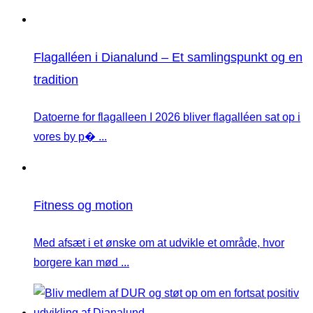
Flagalléen i Dianalund – Et samlingspunkt og en
tradition
Datoerne for flagalleen I 2026 bliver flagalléen sat op i
vores by p� ...
Fitness og motion
Med afsæt i et ønske om at udvikle et område, hvor
borgere kan mød ...