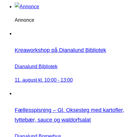
Annonce
Kreaworkshop på Dianalund Bibliotek
Dianalund Bibliotek
11. august kl. 10:00
-
13:00
Fællesspisning – Gl. Oksesteg med kartofler,
tyttebær, sauce og waldorfsalat
Dianalund Borgerhus