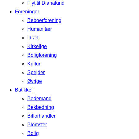
Flyt til Dianalund
Foreninger
Beboerforening
Humanitær
Idræt
Kirkelige
Boligforening
Kultur
Spejder
Øvrige
Butikker
Bedemand
Beklædning
Bilforhandler
Blomster
Bolig