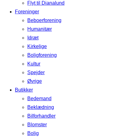
Flyt til Dianalund
Foreninger
Beboerforening
Humanitær
Idræt
Kirkelige
Boligforening
Kultur
Spejder
Øvrige
Butikker
Bedemand
Beklædning
Bilforhandler
Blomster
Bolig