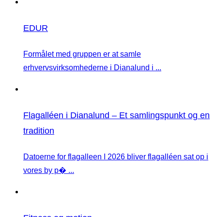
EDUR
Formålet med gruppen er at samle
erhvervsvirksomhederne i Dianalund i ...
Flagalléen i Dianalund – Et samlingspunkt og en
tradition
Datoerne for flagalleen I 2026 bliver flagalléen sat op i
vores by p� ...