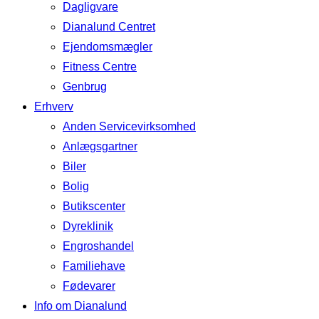
Dagligvare
Dianalund Centret
Ejendomsmægler
Fitness Centre
Genbrug
Erhverv
Anden Servicevirksomhed
Anlægsgartner
Biler
Bolig
Butikscenter
Dyreklinik
Engroshandel
Familiehave
Fødevarer
Info om Dianalund