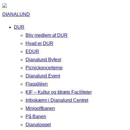
DIANALUND
DUR
Bliv medlem af DUR
Hvad er DUR
EDUR
Dianalund Byfest
Picnickoncerterne
Dianalund Event
Flagalléen
KIF – Kultur og Idræts Faciliteter
Infoskærm i Dianalund Centret
Minigolfbanen
På Banen
Dianaloopet