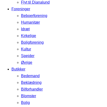
Flyt til Dianalund
Foreninger
Beboerforening
Humanitær
Idræt
Kirkelige
Boligforening
Kultur
Spejder
Øvrige
Butikker
Bedemand
Beklædning
Bilforhandler
Blomster
Bolig