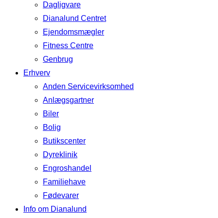
Dagligvare
Dianalund Centret
Ejendomsmægler
Fitness Centre
Genbrug
Erhverv
Anden Servicevirksomhed
Anlægsgartner
Biler
Bolig
Butikscenter
Dyreklinik
Engroshandel
Familiehave
Fødevarer
Info om Dianalund