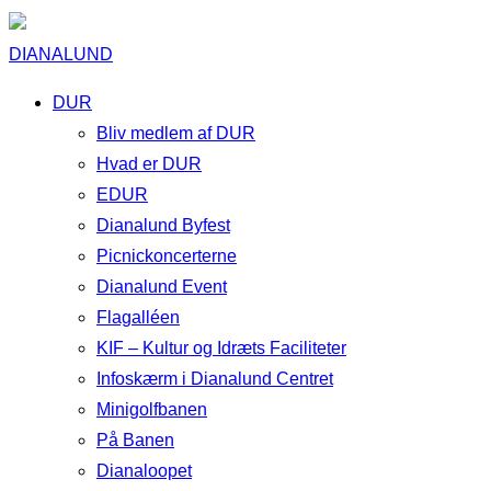
DIANALUND
DUR
Bliv medlem af DUR
Hvad er DUR
EDUR
Dianalund Byfest
Picnickoncerterne
Dianalund Event
Flagalléen
KIF – Kultur og Idræts Faciliteter
Infoskærm i Dianalund Centret
Minigolfbanen
På Banen
Dianaloopet