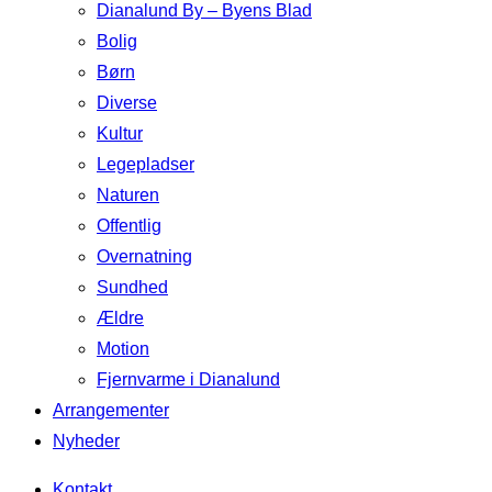
Dianalund By – Byens Blad
Bolig
Børn
Diverse
Kultur
Legepladser
Naturen
Offentlig
Overnatning
Sundhed
Ældre
Motion
Fjernvarme i Dianalund
Arrangementer
Nyheder
Kontakt