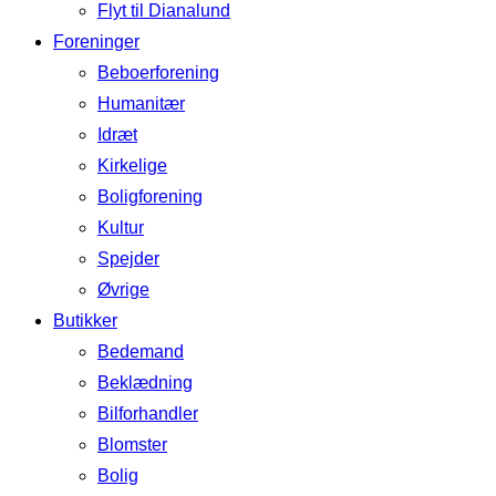
Flyt til Dianalund
Foreninger
Beboerforening
Humanitær
Idræt
Kirkelige
Boligforening
Kultur
Spejder
Øvrige
Butikker
Bedemand
Beklædning
Bilforhandler
Blomster
Bolig