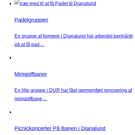
Padelgruppen
En gruppe af borgere i Dianalund har arbejdet benhårdt
på at få pad ...
Minigolfbaner
En lille gruppe i DUR har fået gennemført renovering af
minigolfbane ...
Picnickoncerter På Banen i Dianalund