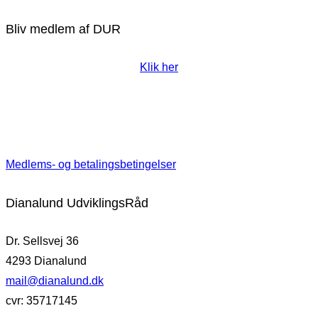
Bliv medlem af DUR
Klik her
Medlems- og betalingsbetingelser
Dianalund UdviklingsRåd
Dr. Sellsvej 36
4293 Dianalund
mail@dianalund.dk
cvr: 35717145