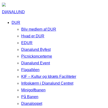
DIANALUND
DUR
Bliv medlem af DUR
Hvad er DUR
EDUR
Dianalund Byfest
Picnickoncerterne
Dianalund Event
Flagalléen
KIF – Kultur og Idræts Faciliteter
Infoskærm i Dianalund Centret
Minigolfbanen
På Banen
Dianaloopet