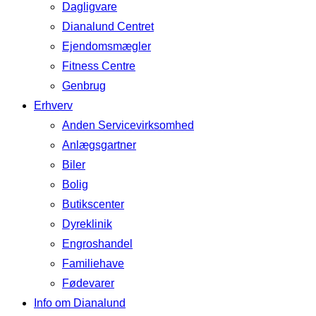
Dagligvare
Dianalund Centret
Ejendomsmægler
Fitness Centre
Genbrug
Erhverv
Anden Servicevirksomhed
Anlægsgartner
Biler
Bolig
Butikscenter
Dyreklinik
Engroshandel
Familiehave
Fødevarer
Info om Dianalund