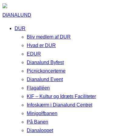
DIANALUND
DUR
Bliv medlem af DUR
Hvad er DUR
EDUR
Dianalund Byfest
Picnickoncerterne
Dianalund Event
Flagalléen
KIF – Kultur og Idræts Faciliteter
Infoskærm i Dianalund Centret
Minigolfbanen
På Banen
Dianaloopet