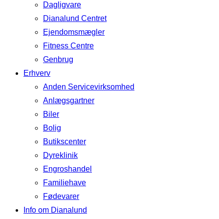
Dagligvare
Dianalund Centret
Ejendomsmægler
Fitness Centre
Genbrug
Erhverv
Anden Servicevirksomhed
Anlægsgartner
Biler
Bolig
Butikscenter
Dyreklinik
Engroshandel
Familiehave
Fødevarer
Info om Dianalund