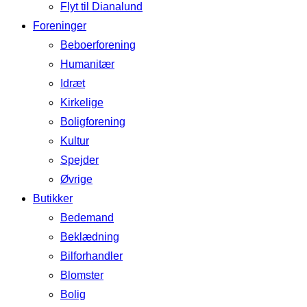
Flyt til Dianalund
Foreninger
Beboerforening
Humanitær
Idræt
Kirkelige
Boligforening
Kultur
Spejder
Øvrige
Butikker
Bedemand
Beklædning
Bilforhandler
Blomster
Bolig