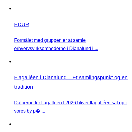
EDUR
Formålet med gruppen er at samle
erhvervsvirksomhederne i Dianalund i ...
Flagalléen i Dianalund – Et samlingspunkt og en
tradition
Datoerne for flagalleen I 2026 bliver flagalléen sat op i
vores by p� ...