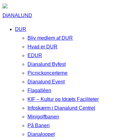
DIANALUND
DUR
Bliv medlem af DUR
Hvad er DUR
EDUR
Dianalund Byfest
Picnickoncerterne
Dianalund Event
Flagalléen
KIF – Kultur og Idræts Faciliteter
Infoskærm i Dianalund Centret
Minigolfbanen
På Banen
Dianaloopet