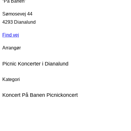
“På Banen”
Sømosevej 44
4293
Dianalund
Find vej
Arrangør
Picnic Koncerter i Dianalund
Kategori
Koncert På Banen Picnickoncert