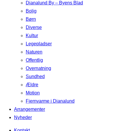
Dianalund By – Byens Blad
Bolig
Børn
Diverse
Kultur
Legepladser
Naturen
Offentlig
Overnatning
Sundhed
Ældre
Motion
Fjernvarme i Dianalund
Arrangementer
Nyheder
Kontakt