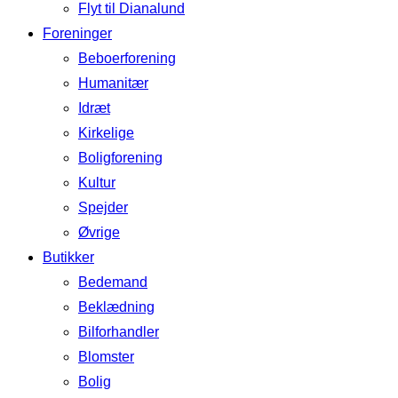
Flyt til Dianalund
Foreninger
Beboerforening
Humanitær
Idræt
Kirkelige
Boligforening
Kultur
Spejder
Øvrige
Butikker
Bedemand
Beklædning
Bilforhandler
Blomster
Bolig