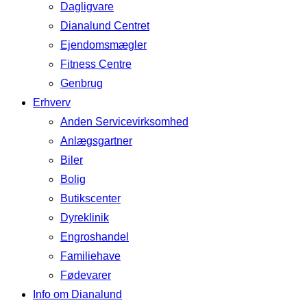
Dagligvare
Dianalund Centret
Ejendomsmægler
Fitness Centre
Genbrug
Erhverv
Anden Servicevirksomhed
Anlægsgartner
Biler
Bolig
Butikscenter
Dyreklinik
Engroshandel
Familiehave
Fødevarer
Info om Dianalund