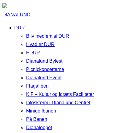
DIANALUND
DUR
Bliv medlem af DUR
Hvad er DUR
EDUR
Dianalund Byfest
Picnickoncerterne
Dianalund Event
Flagalléen
KIF – Kultur og Idræts Faciliteter
Infoskærm i Dianalund Centret
Minigolfbanen
På Banen
Dianaloopet