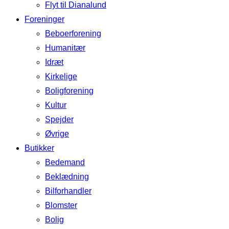
Flyt til Dianalund
Foreninger
Beboerforening
Humanitær
Idræt
Kirkelige
Boligforening
Kultur
Spejder
Øvrige
Butikker
Bedemand
Beklædning
Bilforhandler
Blomster
Bolig