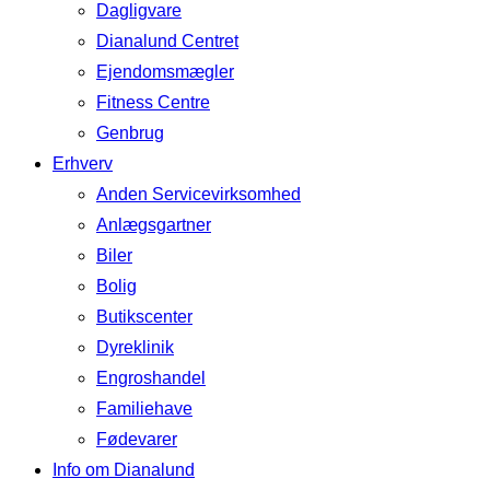
Dagligvare
Dianalund Centret
Ejendomsmægler
Fitness Centre
Genbrug
Erhverv
Anden Servicevirksomhed
Anlægsgartner
Biler
Bolig
Butikscenter
Dyreklinik
Engroshandel
Familiehave
Fødevarer
Info om Dianalund