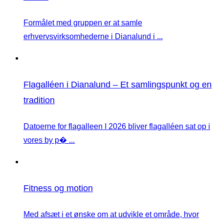
Formålet med gruppen er at samle
erhvervsvirksomhederne i Dianalund i ...
Flagalléen i Dianalund – Et samlingspunkt og en
tradition
Datoerne for flagalleen I 2026 bliver flagalléen sat op i
vores by p� ...
Fitness og motion
Med afsæt i et ønske om at udvikle et område, hvor