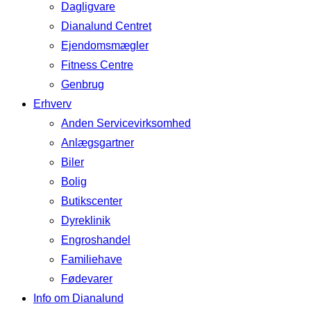
Dagligvare
Dianalund Centret
Ejendomsmægler
Fitness Centre
Genbrug
Erhverv
Anden Servicevirksomhed
Anlægsgartner
Biler
Bolig
Butikscenter
Dyreklinik
Engroshandel
Familiehave
Fødevarer
Info om Dianalund