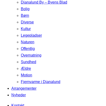
Dianalund By – Byens Blad
Bolig
Børn
Diverse
Kultur
Legepladser
Naturen
Offentlig
Overnatning
Sundhed
Ældre
Motion
Fjernvarme i Dianalund
Arrangementer
Nyheder
Kontakt