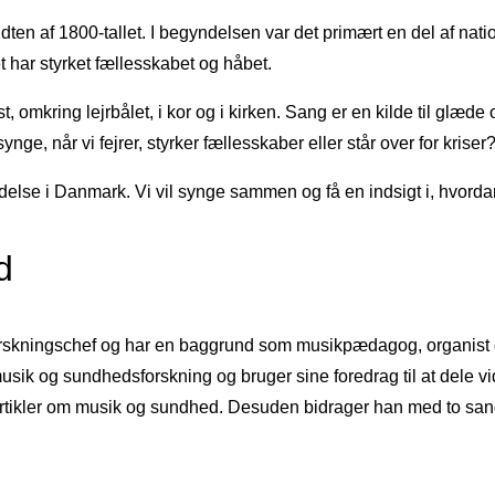
ten af 1800-tallet. I begyndelsen var det primært en del af natio
 har styrket fællesskabet og håbet.
omkring lejrbålet, i kor og i kirken. Sang er en kilde til glæde 
nge, når vi fejrer, styrker fællesskaber eller står over for kriser
redelse i Danmark. Vi vil synge sammen og få en indsigt i, hvor
d
skningschef og har en baggrund som musikpædagog, organist og
usik og sundhedsforskning og bruger sine foredrag til at dele
 og artikler om musik og sundhed. Desuden bidrager han med to 