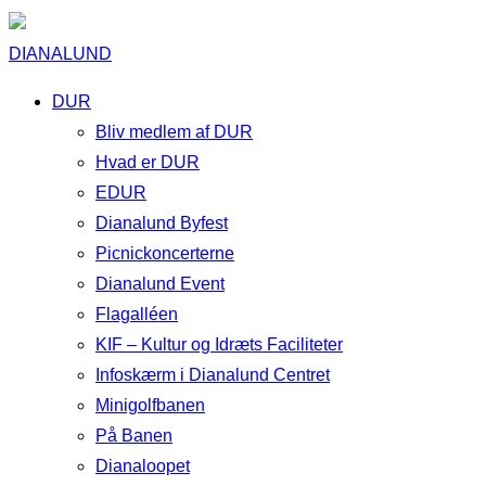
DIANALUND
DUR
Bliv medlem af DUR
Hvad er DUR
EDUR
Dianalund Byfest
Picnickoncerterne
Dianalund Event
Flagalléen
KIF – Kultur og Idræts Faciliteter
Infoskærm i Dianalund Centret
Minigolfbanen
På Banen
Dianaloopet