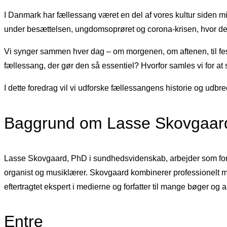
I Danmark har fællessang været en del af vores kultur siden mid
under besættelsen, ungdomsoprøret og corona-krisen, hvor det
Vi synger sammen hver dag – om morgenen, om aftenen, til fest, 
fællessang, der gør den så essentiel? Hvorfor samles vi for at sy
I dette foredrag vil vi udforske fællessangens historie og udb
Baggrund om Lasse Skovgaar
Lasse Skovgaard, PhD i sundhedsvidenskab, arbejder som for
organist og musiklærer. Skovgaard kombinerer professionelt m
eftertragtet ekspert i medierne og forfatter til mange bøger
Entre