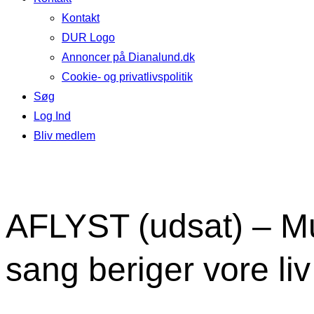
Kontakt
DUR Logo
Annoncer på Dianalund.dk
Cookie- og privatlivspolitik
Søg
Log Ind
Bliv medlem
AFLYST (udsat) – Mu
sang beriger vore liv