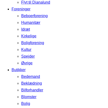
Flyt til Dianalund
Foreninger
Beboerforening
Humanitær
Idræt
Kirkelige
Boligforening
Kultur
Spejder
Øvrige
Butikker
Bedemand
Beklædning
Bilforhandler
Blomster
Bolig