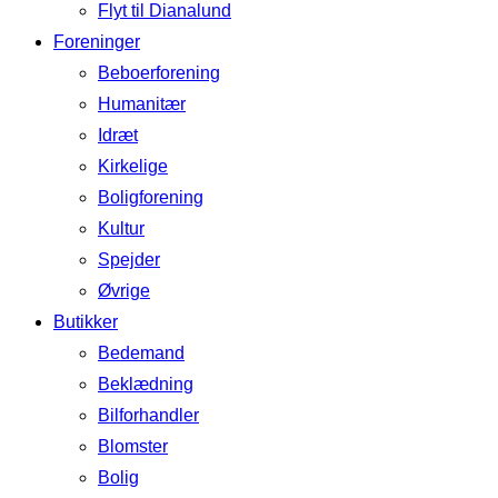
Flyt til Dianalund
Foreninger
Beboerforening
Humanitær
Idræt
Kirkelige
Boligforening
Kultur
Spejder
Øvrige
Butikker
Bedemand
Beklædning
Bilforhandler
Blomster
Bolig