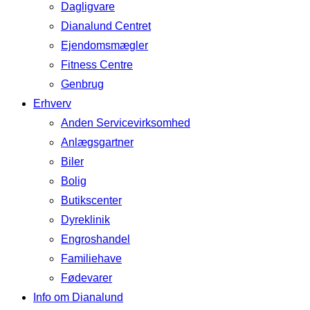
Dagligvare
Dianalund Centret
Ejendomsmægler
Fitness Centre
Genbrug
Erhverv
Anden Servicevirksomhed
Anlægsgartner
Biler
Bolig
Butikscenter
Dyreklinik
Engroshandel
Familiehave
Fødevarer
Info om Dianalund