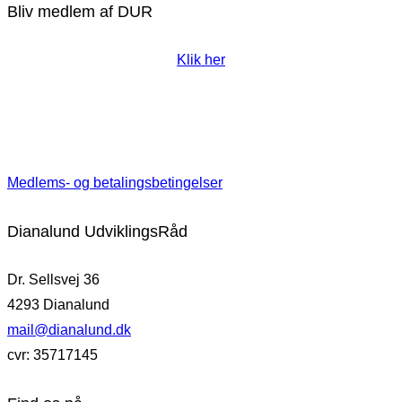
Bliv medlem af DUR
Klik her
Medlems- og betalingsbetingelser
Dianalund UdviklingsRåd
Dr. Sellsvej 36
4293 Dianalund
mail@dianalund.dk
cvr: 35717145