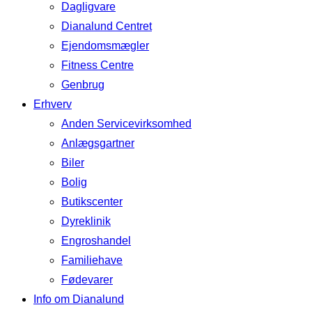
Dagligvare
Dianalund Centret
Ejendomsmægler
Fitness Centre
Genbrug
Erhverv
Anden Servicevirksomhed
Anlægsgartner
Biler
Bolig
Butikscenter
Dyreklinik
Engroshandel
Familiehave
Fødevarer
Info om Dianalund