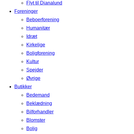
Flyt til Dianalund
Foreninger
Beboerforening
Humanitær
Idræt
Kirkelige
Boligforening
Kultur
Spejder
Øvrige
Butikker
Bedemand
Beklædning
Bilforhandler
Blomster
Bolig