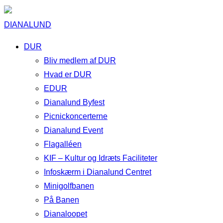
DIANALUND
DUR
Bliv medlem af DUR
Hvad er DUR
EDUR
Dianalund Byfest
Picnickoncerterne
Dianalund Event
Flagalléen
KIF – Kultur og Idræts Faciliteter
Infoskærm i Dianalund Centret
Minigolfbanen
På Banen
Dianaloopet