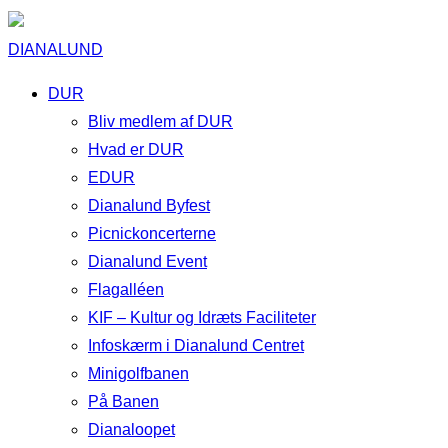
DIANALUND
DUR
Bliv medlem af DUR
Hvad er DUR
EDUR
Dianalund Byfest
Picnickoncerterne
Dianalund Event
Flagalléen
KIF – Kultur og Idræts Faciliteter
Infoskærm i Dianalund Centret
Minigolfbanen
På Banen
Dianaloopet