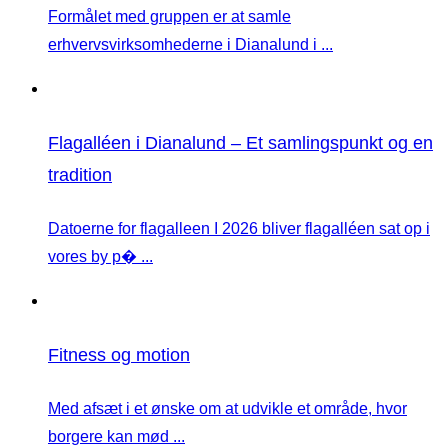
Formålet med gruppen er at samle
erhvervsvirksomhederne i Dianalund i ...
Flagalléen i Dianalund – Et samlingspunkt og en
tradition
Datoerne for flagalleen I 2026 bliver flagalléen sat op i
vores by p� ...
Fitness og motion
Med afsæt i et ønske om at udvikle et område, hvor
borgere kan mød ...