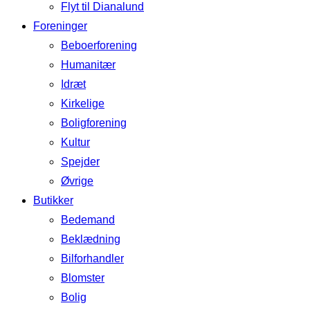
Flyt til Dianalund
Foreninger
Beboerforening
Humanitær
Idræt
Kirkelige
Boligforening
Kultur
Spejder
Øvrige
Butikker
Bedemand
Beklædning
Bilforhandler
Blomster
Bolig