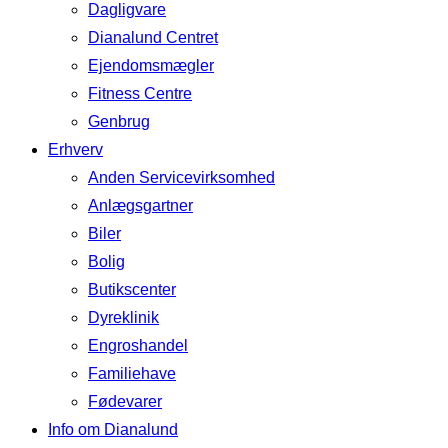
Dagligvare
Dianalund Centret
Ejendomsmægler
Fitness Centre
Genbrug
Erhverv
Anden Servicevirksomhed
Anlægsgartner
Biler
Bolig
Butikscenter
Dyreklinik
Engroshandel
Familiehave
Fødevarer
Info om Dianalund