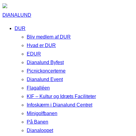
DIANALUND
DUR
Bliv medlem af DUR
Hvad er DUR
EDUR
Dianalund Byfest
Picnickoncerterne
Dianalund Event
Flagalléen
KIF – Kultur og Idræts Faciliteter
Infoskærm i Dianalund Centret
Minigolfbanen
På Banen
Dianaloopet