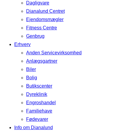
Dagligvare
Dianalund Centret
Ejendomsmægler
Fitness Centre
Genbrug
Erhverv
Anden Servicevirksomhed
Anlægsgartner
Biler
Bolig
Butikscenter
Dyreklinik
Engroshandel
Familiehave
Fødevarer
Info om Dianalund