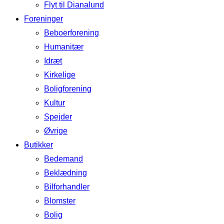
Flyt til Dianalund
Foreninger
Beboerforening
Humanitær
Idræt
Kirkelige
Boligforening
Kultur
Spejder
Øvrige
Butikker
Bedemand
Beklædning
Bilforhandler
Blomster
Bolig