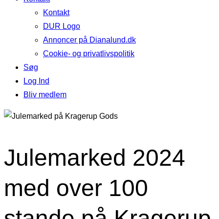
Kontakt
DUR Logo
Annoncer på Dianalund.dk
Cookie- og privatlivspolitik
Søg
Log Ind
Bliv medlem
Julemarked 2024
med over 100
stande på Kragerup