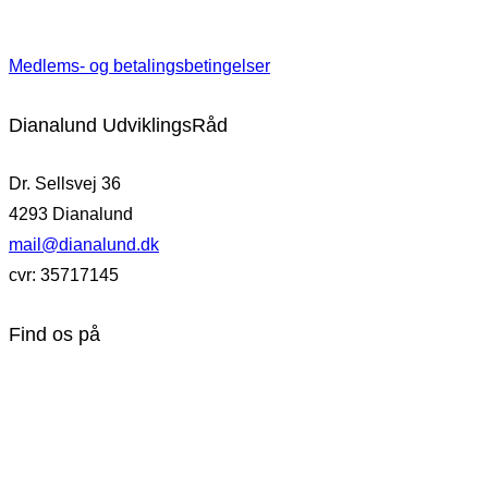
Medlems- og betalingsbetingelser
Dianalund UdviklingsRåd
Dr. Sellsvej 36
4293 Dianalund
mail@dianalund.dk
cvr: 35717145
Find os på