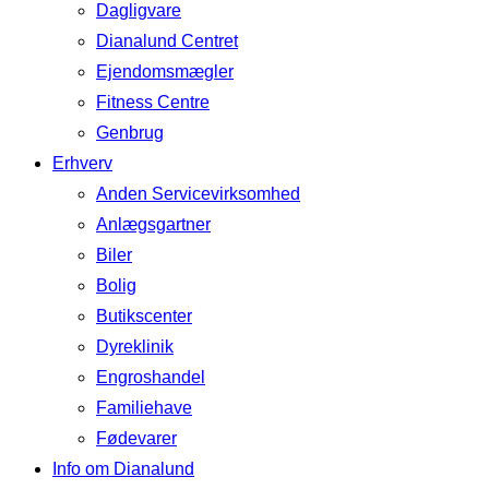
Dagligvare
Dianalund Centret
Ejendomsmægler
Fitness Centre
Genbrug
Erhverv
Anden Servicevirksomhed
Anlægsgartner
Biler
Bolig
Butikscenter
Dyreklinik
Engroshandel
Familiehave
Fødevarer
Info om Dianalund