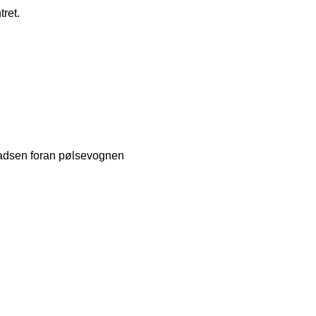
ret.
dsen foran pølsevognen