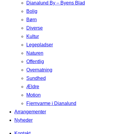
Dianalund By – Byens Blad
Bolig
Børn
Diverse
Kultur
Legepladser
Naturen
Offentlig
Overnatning
Sundhed
Ældre
Motion
Fjernvarme i Dianalund
Arrangementer
Nyheder
Kontakt