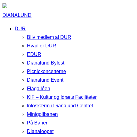
DIANALUND
DUR
Bliv medlem af DUR
Hvad er DUR
EDUR
Dianalund Byfest
Picnickoncerterne
Dianalund Event
Flagalléen
KIF – Kultur og Idræts Faciliteter
Infoskærm i Dianalund Centret
Minigolfbanen
På Banen
Dianaloopet