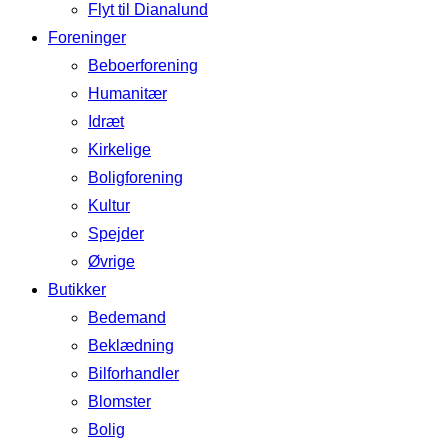
Flyt til Dianalund
Foreninger
Beboerforening
Humanitær
Idræt
Kirkelige
Boligforening
Kultur
Spejder
Øvrige
Butikker
Bedemand
Beklædning
Bilforhandler
Blomster
Bolig