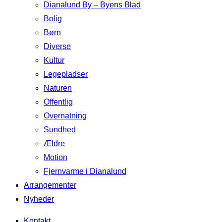
Dianalund By – Byens Blad
Bolig
Børn
Diverse
Kultur
Legepladser
Naturen
Offentlig
Overnatning
Sundhed
Ældre
Motion
Fjernvarme i Dianalund
Arrangementer
Nyheder
Kontakt