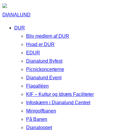
DIANALUND
DUR
Bliv medlem af DUR
Hvad er DUR
EDUR
Dianalund Byfest
Picnickoncerterne
Dianalund Event
Flagalléen
KIF – Kultur og Idræts Faciliteter
Infoskærm i Dianalund Centret
Minigolfbanen
På Banen
Dianaloopet