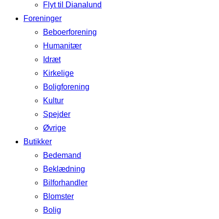
Flyt til Dianalund
Foreninger
Beboerforening
Humanitær
Idræt
Kirkelige
Boligforening
Kultur
Spejder
Øvrige
Butikker
Bedemand
Beklædning
Bilforhandler
Blomster
Bolig