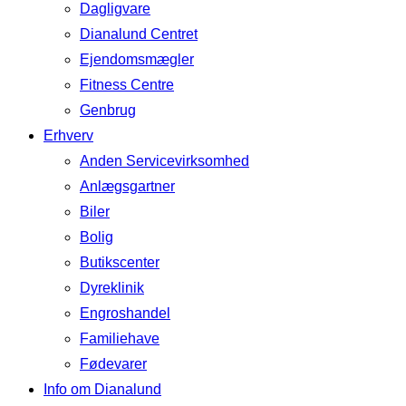
Dagligvare
Dianalund Centret
Ejendomsmægler
Fitness Centre
Genbrug
Erhverv
Anden Servicevirksomhed
Anlægsgartner
Biler
Bolig
Butikscenter
Dyreklinik
Engroshandel
Familiehave
Fødevarer
Info om Dianalund