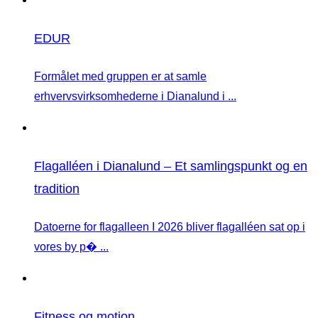
EDUR
Formålet med gruppen er at samle
erhvervsvirksomhederne i Dianalund i ...
Flagalléen i Dianalund – Et samlingspunkt og en
tradition
Datoerne for flagalleen I 2026 bliver flagalléen sat op i
vores by p� ...
Fitness og motion