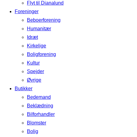
Flyt til Dianalund
Foreninger
Beboerforening
Humanitær
Idræt
Kirkelige
Boligforening
Kultur
Spejder
Øvrige
Butikker
Bedemand
Beklædning
Bilforhandler
Blomster
Bolig