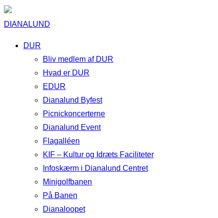
DIANALUND
DUR
Bliv medlem af DUR
Hvad er DUR
EDUR
Dianalund Byfest
Picnickoncerterne
Dianalund Event
Flagalléen
KIF – Kultur og Idræts Faciliteter
Infoskærm i Dianalund Centret
Minigolfbanen
På Banen
Dianaloopet