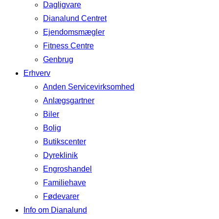
Dagligvare
Dianalund Centret
Ejendomsmægler
Fitness Centre
Genbrug
Erhverv
Anden Servicevirksomhed
Anlægsgartner
Biler
Bolig
Butikscenter
Dyreklinik
Engroshandel
Familiehave
Fødevarer
Info om Dianalund