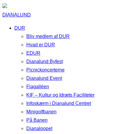
DIANALUND
DUR
Bliv medlem af DUR
Hvad er DUR
EDUR
Dianalund Byfest
Picnickoncerterne
Dianalund Event
Flagalléen
KIF – Kultur og Idræts Faciliteter
Infoskærm i Dianalund Centret
Minigolfbanen
På Banen
Dianaloopet