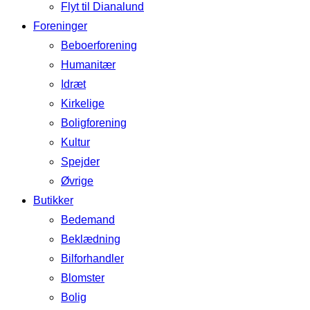
Flyt til Dianalund
Foreninger
Beboerforening
Humanitær
Idræt
Kirkelige
Boligforening
Kultur
Spejder
Øvrige
Butikker
Bedemand
Beklædning
Bilforhandler
Blomster
Bolig