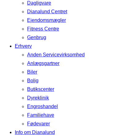
Dagligvare
Dianalund Centret
Ejendomsmægler
Fitness Centre
Genbrug
Erhverv
Anden Servicevirksomhed
Anlægsgartner
Biler
Bolig
Butikscenter
Dyreklinik
Engroshandel
Familiehave
Fødevarer
Info om Dianalund