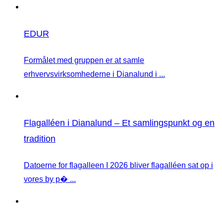
EDUR
Formålet med gruppen er at samle
erhvervsvirksomhederne i Dianalund i ...
Flagalléen i Dianalund – Et samlingspunkt og en
tradition
Datoerne for flagalleen I 2026 bliver flagalléen sat op i
vores by p� ...