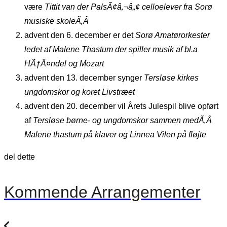
være
Tittit van der PalsÃ¢â‚¬â„¢ celloelever fra Sorø
musiske skoleÃ‚Â
advent den 6. december er det
S
orø Amatørorkester
ledet af Malene Thastum d
er spiller musik af bl.a
HÃƒÂ¤ndel og Mozart
advent den 13. december synger
Tersløse kirkes
ungdomskor og koret Livstræet
advent den 20. december vil Årets Julespil blive opført
af
Tersløse børne- og ungdomskor sammen medÃ‚Â
Malene thastum på klaver og Linnea Vilen på fløjte
del dette
Kommende Arrangementer