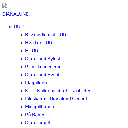
DIANALUND
DUR
Bliv medlem af DUR
Hvad er DUR
EDUR
Dianalund Byfest
Picnickoncerterne
Dianalund Event
Flagalléen
KIF – Kultur og Idræts Faciliteter
Infoskærm i Dianalund Centret
Minigolfbanen
På Banen
Dianaloopet