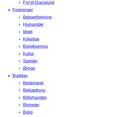
Flyt til Dianalund
Foreninger
Beboerforening
Humanitær
Idræt
Kirkelige
Boligforening
Kultur
Spejder
Øvrige
Butikker
Bedemand
Beklædning
Bilforhandler
Blomster
Bolig