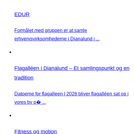
EDUR
Formålet med gruppen er at samle
erhvervsvirksomhederne i Dianalund i ...
Flagalléen i Dianalund – Et samlingspunkt og en
tradition
Datoerne for flagalleen I 2026 bliver flagalléen sat op i
vores by p� ...
Fitness og motion