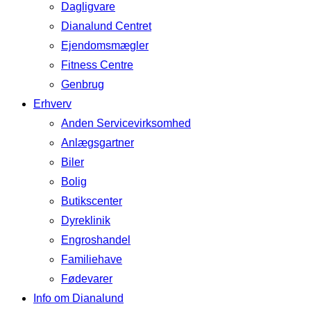
Dagligvare
Dianalund Centret
Ejendomsmægler
Fitness Centre
Genbrug
Erhverv
Anden Servicevirksomhed
Anlægsgartner
Biler
Bolig
Butikscenter
Dyreklinik
Engroshandel
Familiehave
Fødevarer
Info om Dianalund