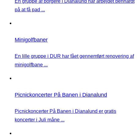
En gruppe af borgere i Dianalund har arbejdet benhårdt
på at få pad ...
Minigolfbaner
En lille gruppe i DUR har fået gennemført renovering af
minigolfbane ...
Picnickoncerter På Banen i Dianalund
Picnickoncerter På Banen i Dianalund er gratis
koncerter i Juli måne ...