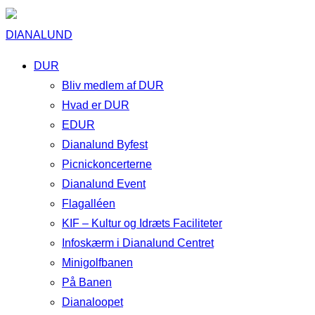
DIANALUND
DUR
Bliv medlem af DUR
Hvad er DUR
EDUR
Dianalund Byfest
Picnickoncerterne
Dianalund Event
Flagalléen
KIF – Kultur og Idræts Faciliteter
Infoskærm i Dianalund Centret
Minigolfbanen
På Banen
Dianaloopet