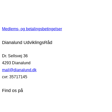
Medlems- og betalingsbetingelser
Dianalund UdviklingsRåd
Dr. Sellsvej 36
4293 Dianalund
mail@dianalund.dk
cvr: 35717145
Find os på