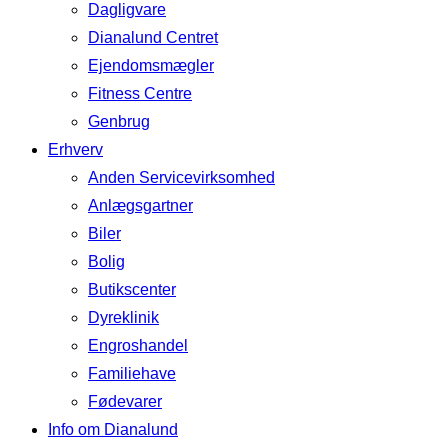
Dagligvare
Dianalund Centret
Ejendomsmægler
Fitness Centre
Genbrug
Erhverv
Anden Servicevirksomhed
Anlægsgartner
Biler
Bolig
Butikscenter
Dyreklinik
Engroshandel
Familiehave
Fødevarer
Info om Dianalund