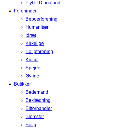
Flyt til Dianalund
Foreninger
Beboerforening
Humanitær
Idræt
Kirkelige
Boligforening
Kultur
Spejder
Øvrige
Butikker
Bedemand
Beklædning
Bilforhandler
Blomster
Bolig