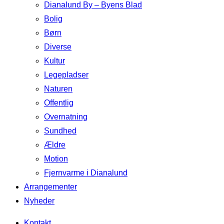
Dianalund By – Byens Blad
Bolig
Børn
Diverse
Kultur
Legepladser
Naturen
Offentlig
Overnatning
Sundhed
Ældre
Motion
Fjernvarme i Dianalund
Arrangementer
Nyheder
Kontakt