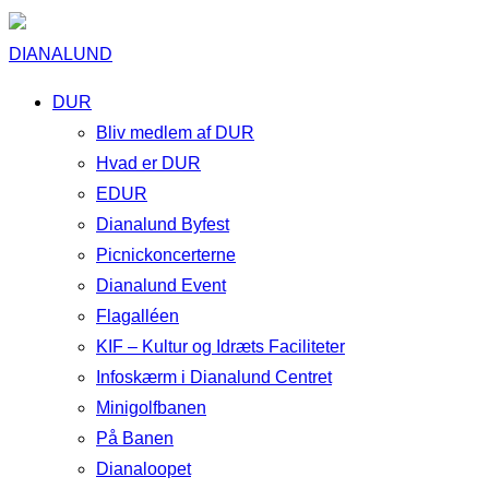
DIANALUND
DUR
Bliv medlem af DUR
Hvad er DUR
EDUR
Dianalund Byfest
Picnickoncerterne
Dianalund Event
Flagalléen
KIF – Kultur og Idræts Faciliteter
Infoskærm i Dianalund Centret
Minigolfbanen
På Banen
Dianaloopet