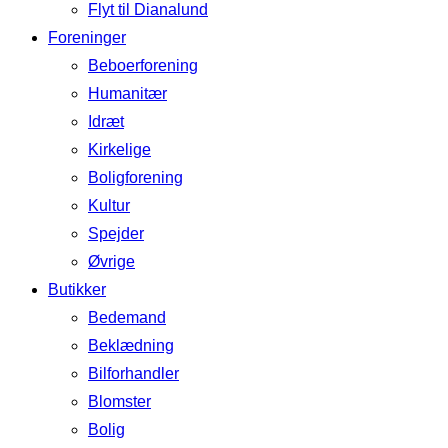
Flyt til Dianalund
Foreninger
Beboerforening
Humanitær
Idræt
Kirkelige
Boligforening
Kultur
Spejder
Øvrige
Butikker
Bedemand
Beklædning
Bilforhandler
Blomster
Bolig