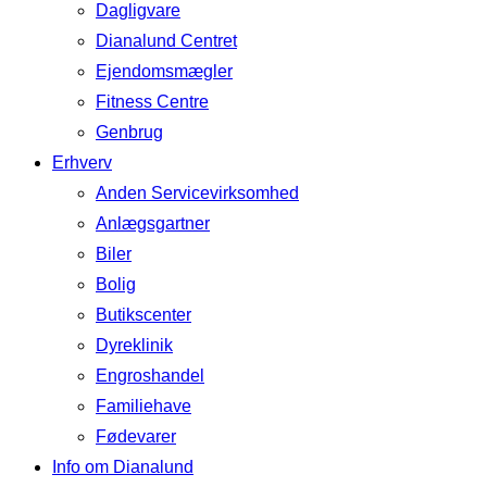
Dagligvare
Dianalund Centret
Ejendomsmægler
Fitness Centre
Genbrug
Erhverv
Anden Servicevirksomhed
Anlægsgartner
Biler
Bolig
Butikscenter
Dyreklinik
Engroshandel
Familiehave
Fødevarer
Info om Dianalund