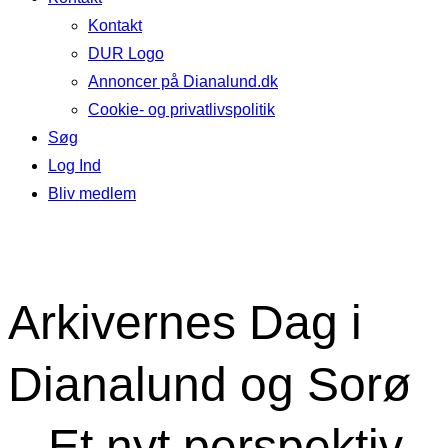
Kontakt
DUR Logo
Annoncer på Dianalund.dk
Cookie- og privatlivspolitik
Søg
Log Ind
Bliv medlem
Arkivernes Dag i
Dianalund og Sorø
– Et nyt perspektiv