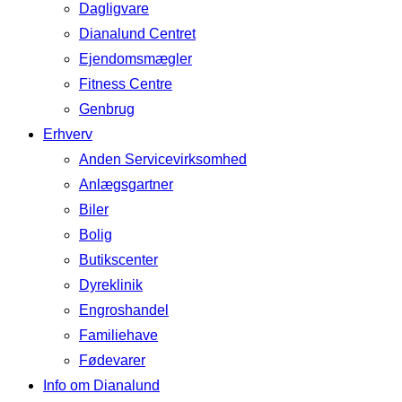
Dagligvare
Dianalund Centret
Ejendomsmægler
Fitness Centre
Genbrug
Erhverv
Anden Servicevirksomhed
Anlægsgartner
Biler
Bolig
Butikscenter
Dyreklinik
Engroshandel
Familiehave
Fødevarer
Info om Dianalund