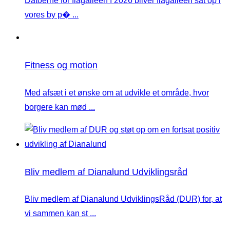
Datoerne for flagalleen I 2026 bliver flagalléen sat op i
vores by p� ...
Fitness og motion
Med afsæt i et ønske om at udvikle et område, hvor
borgere kan mød ...
Bliv medlem af Dianalund Udviklingsråd
Bliv medlem af Dianalund UdviklingsRåd (DUR) for, at
vi sammen kan st ...