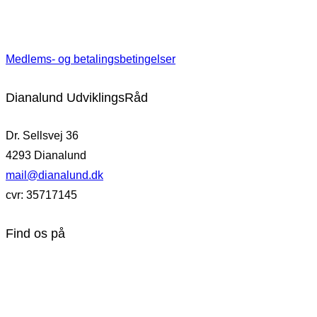
Medlems- og betalingsbetingelser
Dianalund UdviklingsRåd
Dr. Sellsvej 36
4293 Dianalund
mail@dianalund.dk
cvr: 35717145
Find os på