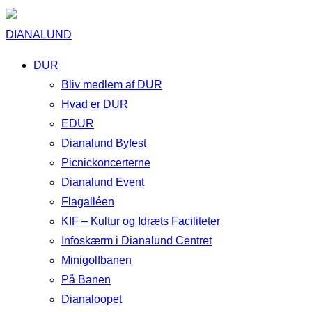
DIANALUND
DUR
Bliv medlem af DUR
Hvad er DUR
EDUR
Dianalund Byfest
Picnickoncerterne
Dianalund Event
Flagalléen
KIF – Kultur og Idræts Faciliteter
Infoskærm i Dianalund Centret
Minigolfbanen
På Banen
Dianaloopet