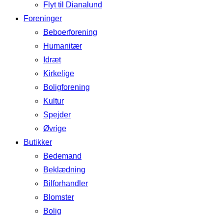
Flyt til Dianalund
Foreninger
Beboerforening
Humanitær
Idræt
Kirkelige
Boligforening
Kultur
Spejder
Øvrige
Butikker
Bedemand
Beklædning
Bilforhandler
Blomster
Bolig