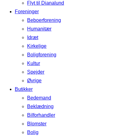
Flyt til Dianalund
Foreninger
Beboerforening
Humanitær
Idræt
Kirkelige
Boligforening
Kultur
Spejder
Øvrige
Butikker
Bedemand
Beklædning
Bilforhandler
Blomster
Bolig