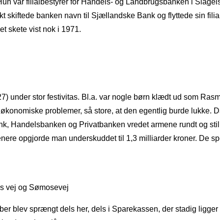
Hun var filialbestyrer for Handels- og Landbrugsbanken i Slagel
t skiftede banken navn til Sjællandske Bank og flyttede sin fil
t skete vist nok i 1971.
 27) under stor festivitas. Bl.a. var nogle børn klædt ud som
økonomiske problemer, så store, at den egentlig burde lukke. Da
ank, Handelsbanken og Privatbanken vredet armene rundt og stil
opgjorde man underskuddet til 1,3 milliarder kroner. De spekula
lls vej og Sømosevej
mber blev sprængt dels her, dels i Sparekassen, der stadig ligger o