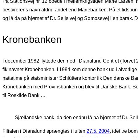
På Stationsvej nr. 12 boede i mellemkrigstiden Marie Larsen. 
bestyrerens navn aldrig andet end Mariebanken. På et tidspunk
og lå da på hjørnet af Dr. Sells vej og Sømosevej i en barak. De
Kronebanken
I december 1982 flyttede den ned i Dianalund Centret (Torvet
fik navnet Kronebanken. I 1984 kom denne bank ud i alvorlige 
nattetime på statsminister Schlütters kontor fik Den danske B
Kronebanken med Provinsbanken og blev til Danske Bank. Senere 
til Roskilde Bank …
Sjællandske bank, da den endnu lå på hjørnet af Dr. Se
Filialen i Dianalund sprængtes i luften
27.5. 2004
, idet tre bo