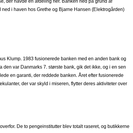
se, der havde en afdeling her. Banken hed på grund af
ial ned i haven hos Grethe og Bjarne Hansen (Elektrogården)
 Rasmus Klump. 1983 fusionerede banken med en anden bank og
 den var Danmarks 7. største bank, gik det ikke, og i en sen
lede en garanti, der reddede banken. Året efter fusionerede
nter, der var skyld i miseren, flytter deres aktiviteter over
verfor. De to pengeinstitutter blev totalt raseret, og butikkerne