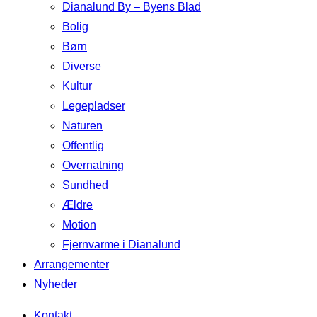
Dianalund By – Byens Blad
Bolig
Børn
Diverse
Kultur
Legepladser
Naturen
Offentlig
Overnatning
Sundhed
Ældre
Motion
Fjernvarme i Dianalund
Arrangementer
Nyheder
Kontakt