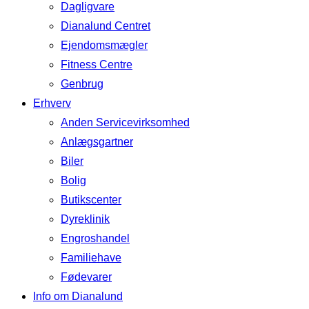
Dagligvare
Dianalund Centret
Ejendomsmægler
Fitness Centre
Genbrug
Erhverv
Anden Servicevirksomhed
Anlægsgartner
Biler
Bolig
Butikscenter
Dyreklinik
Engroshandel
Familiehave
Fødevarer
Info om Dianalund