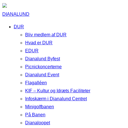
DIANALUND
DUR
Bliv medlem af DUR
Hvad er DUR
EDUR
Dianalund Byfest
Picnickoncerterne
Dianalund Event
Flagalléen
KIF – Kultur og Idræts Faciliteter
Infoskærm i Dianalund Centret
Minigolfbanen
På Banen
Dianaloopet