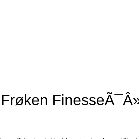
il Frøken FinesseÃ¯Â