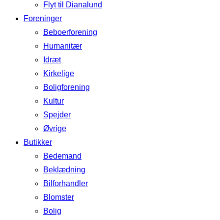
Flyt til Dianalund
Foreninger
Beboerforening
Humanitær
Idræt
Kirkelige
Boligforening
Kultur
Spejder
Øvrige
Butikker
Bedemand
Beklædning
Bilforhandler
Blomster
Bolig