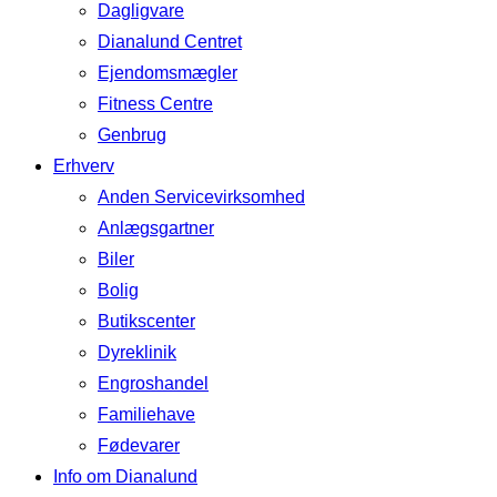
Dagligvare
Dianalund Centret
Ejendomsmægler
Fitness Centre
Genbrug
Erhverv
Anden Servicevirksomhed
Anlægsgartner
Biler
Bolig
Butikscenter
Dyreklinik
Engroshandel
Familiehave
Fødevarer
Info om Dianalund