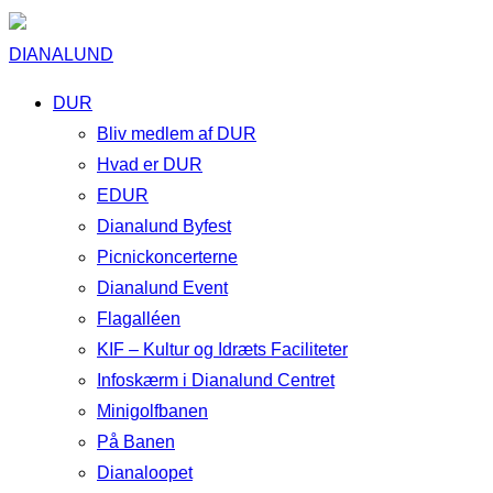
DIANALUND
DUR
Bliv medlem af DUR
Hvad er DUR
EDUR
Dianalund Byfest
Picnickoncerterne
Dianalund Event
Flagalléen
KIF – Kultur og Idræts Faciliteter
Infoskærm i Dianalund Centret
Minigolfbanen
På Banen
Dianaloopet