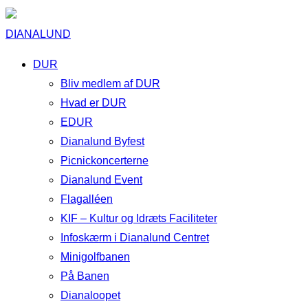
DIANALUND
DUR
Bliv medlem af DUR
Hvad er DUR
EDUR
Dianalund Byfest
Picnickoncerterne
Dianalund Event
Flagalléen
KIF – Kultur og Idræts Faciliteter
Infoskærm i Dianalund Centret
Minigolfbanen
På Banen
Dianaloopet