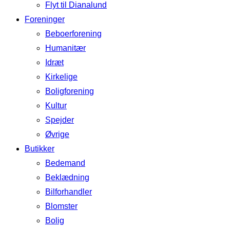
Flyt til Dianalund
Foreninger
Beboerforening
Humanitær
Idræt
Kirkelige
Boligforening
Kultur
Spejder
Øvrige
Butikker
Bedemand
Beklædning
Bilforhandler
Blomster
Bolig