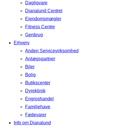
Dagligvare
Dianalund Centret
Ejendomsmægler
Fitness Centre
Genbrug
Erhverv
Anden Servicevirksomhed
Anlægsgartner
Biler
Bolig
Butikscenter
Dyreklinik
Engroshandel
Familiehave
Fødevarer
Info om Dianalund